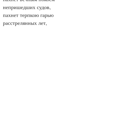
непришедших судов,
пахнет терпкою гарью
расстрелянных лет,
пахнет грустною тайной
недоступных планет,
пахнет потом, сетями
и свежестью винной,
пахнет щедро цветами,
пахнет буйно и сильно,
пахнет пряно и просто,
солнцем пахнет и солью…
Но особенно остро –
моей первой любовью…