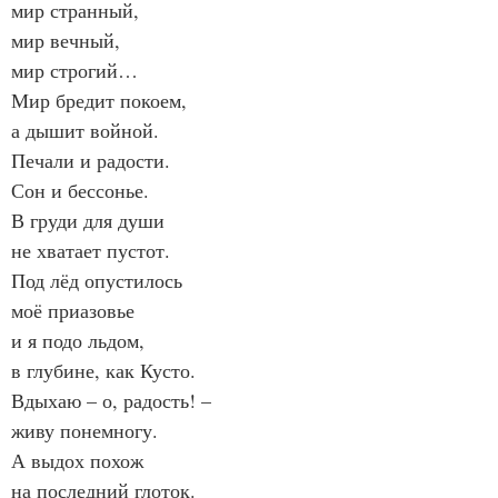
мир странный,
мир вечный,
мир строгий…
Мир бредит покоем,
а дышит войной.
Печали и радости.
Сон и бессонье.
В груди для души
не хватает пустот.
Под лёд опустилось
моё приазовье
и я подо льдом,
в глубине, как Кусто.
Вдыхаю – о, радость! –
живу понемногу.
А выдох похож
на последний глоток.