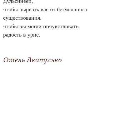
Дульсинеей,
чтобы вырвать вас из безмолвного 
существования.
чтобы вы могли почувствовать 
радость в урне.
Отель Акапулько
Мои истощенные руки продолжали 
писать,
превращая каждый голос смерти в 
бумагу,
Что он не оставил завещания,
забыв позаботиться о том.
о том, что все определяют как 
обычные дела