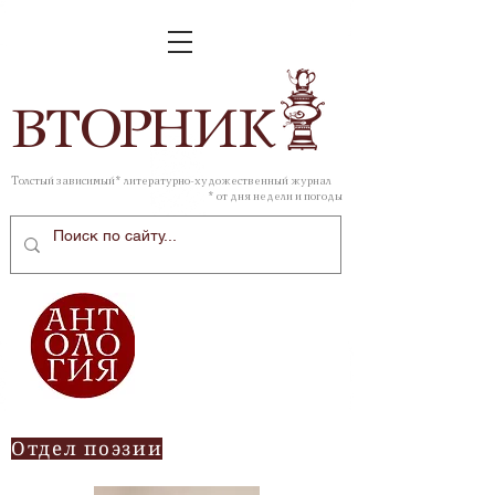
ВТОР
НИК
Толстый зависимый* литературно-художественный журнал
* от дня недели и погоды
Отдел поэзии