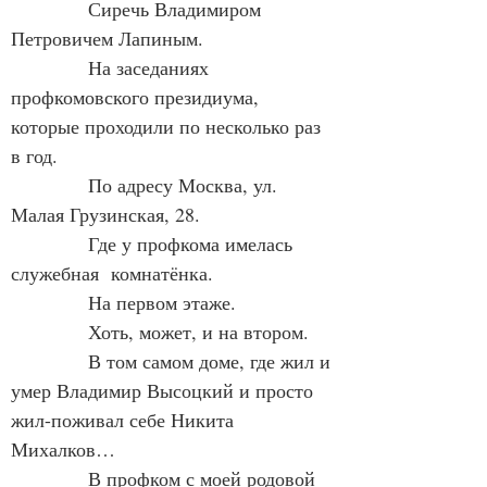
            Сиречь Владимиром 
Петровичем Лапиным.
            На заседаниях 
профкомовского президиума, 
которые проходили по несколько раз 
в год.
            По адресу Москва, ул. 
Малая Грузинская, 28.
            Где у профкома имелась  
служебная  комнатёнка.
            На первом этаже.
            Хоть, может, и на втором.
            В том самом доме, где жил и 
умер Владимир Высоцкий и просто 
жил-поживал себе Никита 
Михалков…
            В профком с моей родовой 