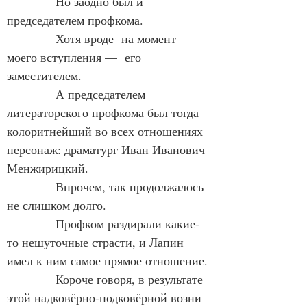
            Но заодно был и 
председателем профкома.
            Хотя вроде  на момент 
моего вступления —  его 
заместителем.
            А председателем 
литераторского профкома был тогда 
колоритнейший во всех отношениях 
персонаж: драматург Иван Иванович 
Менжирицкий.
            Впрочем, так продолжалось 
не слишком долго.
            Профком раздирали какие-
то нешуточные страсти, и Лапин 
имел к ним самое прямое отношение.
            Короче говоря, в результате  
этой надковёрно-подковёрной возни 