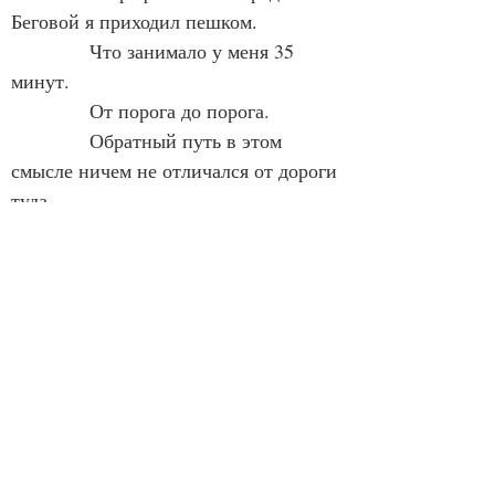
Беговой я приходил пешком.
            Что занимало у меня 35 
минут.
            От порога до порога.
            Обратный путь в этом 
смысле ничем не отличался от дороги 
туда.
            Однако однажды случилось 
часть пути назад  (две остановки) 
проехать на 5 троллейбусе.
            Втиснувшись в него ровно 
напротив Ваганьковского кладбища.
            Сообща с Лапиным, 
утверждавшим, что он лучший 
мастер по ремонту пишущих 
машинок.