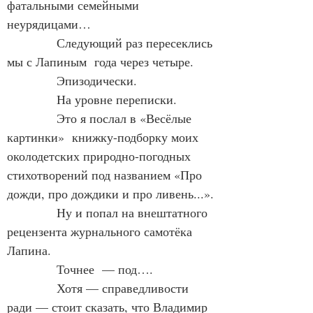
фатальными семейными 
неурядицами…
            Следующий раз пересеклись 
мы с Лапиным  года через четыре.
            Эпизодически.
            На уровне переписки.
            Это я послал в «Весёлые 
картинки»  книжку-подборку моих 
околодетских природно-погодных 
стихотворений под названием «Про 
дожди, про дождики и про ливень...».
            Ну и попал на внештатного 
рецензента журнального самотёка 
Лапина.
            Точнее  — под….
            Хотя — справедливости  
ради — стоит сказать, что Владимир 