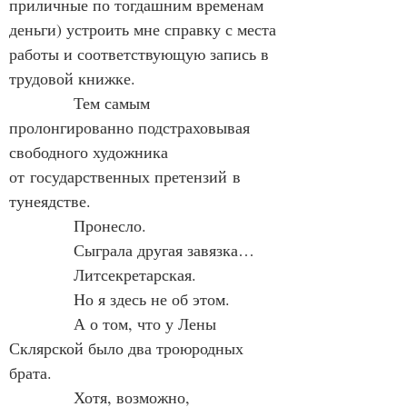
приличные по тогдашним временам 
деньги) устроить мне справку с места 
работы и соответствующую запись в 
трудовой книжке.
            Тем самым 
пролонгированно подстраховывая 
свободного художника 
от государственных претензий в 
тунеядстве.
            Пронесло.
            Сыграла другая завязка…
            Литсекретарская.
            Но я здесь не об этом.
            А о том, что у Лены 
Склярской было два троюродных 
брата.
            Хотя, возможно, 