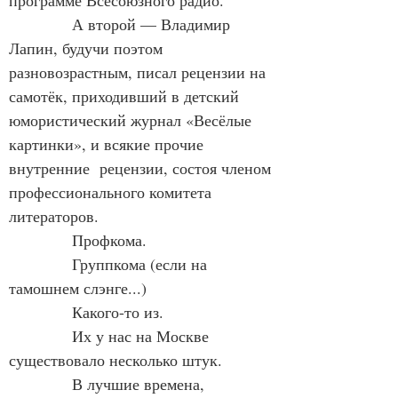
программе Всесоюзного радио.
            А второй — Владимир 
Лапин, будучи поэтом 
разновозрастным, писал рецензии на 
самотёк, приходивший в детский  
юмористический журнал «Весёлые 
картинки», и всякие прочие 
внутренние  рецензии, состоя членом 
профессионального комитета 
литераторов.
            Профкома.
            Группкома (если на 
тамошнем слэнге...)
            Какого-то из.
            Их у нас на Москве 
существовало несколько штук.
            В лучшие времена, 