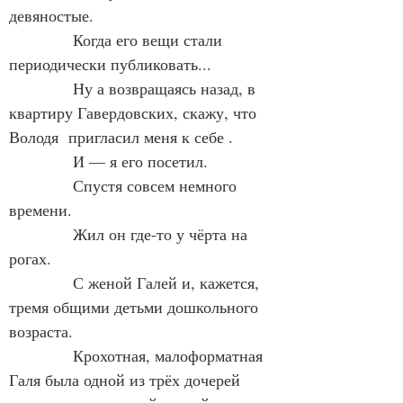
девяностые.
            Когда его вещи стали 
периодически публиковать...
            Ну а возвращаясь назад, в 
квартиру Гавердовских, скажу, что 
Володя  пригласил меня к себе .
            И — я его посетил.
            Спустя совсем немного 
времени.
            Жил он где-то у чёрта на 
рогах.
            С женой Галей и, кажется, 
тремя общими детьми дошкольного 
возраста.
            Крохотная, малоформатная 
Галя была одной из трёх дочерей 