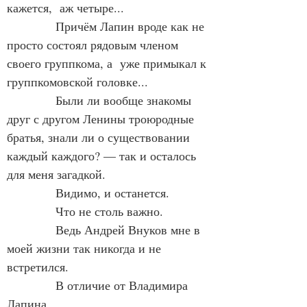
кажется,  аж четыре...
            Причём Лапин вроде как не 
просто состоял рядовым членом  
своего группкома, а  уже примыкал к 
группкомовской головке...
            Были ли вообще знакомы 
друг с другом Ленины троюродные 
братья, знали ли о существовании 
каждый каждого? — так и осталось 
для меня загадкой.
            Видимо, и останется.
            Что не столь важно.
            Ведь Андрей Внуков мне в 
моей жизни так никогда и не 
встретился.
            В отличие от Владимира 
Лапина.