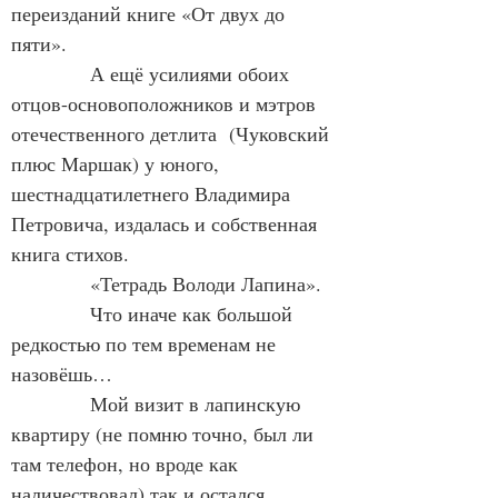
переизданий книге «От двух до 
пяти».
            А ещё усилиями обоих 
отцов-основоположников и мэтров 
отечественного детлита  (Чуковский 
плюс Маршак) у юного, 
шестнадцатилетнего Владимира 
Петровича, издалась и собственная 
книга стихов.
            «Тетрадь Володи Лапина».
            Что иначе как большой 
редкостью по тем временам не 
назовёшь…
            Мой визит в лапинскую  
квартиру (не помню точно, был ли 
там телефон, но вроде как 
наличествовал) так и остался 