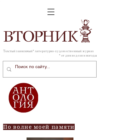
ВТОР
НИК
Толстый зависимый* литературно-художественный журнал
* от дня недели и погоды
По волне моей памяти