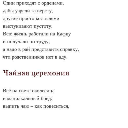
Одни приходят с орденами,
дабы узрели за версту,
другие просто костылями
выстукивают пустоту.
Всю жизнь работали на Кафку
и получали по труду,
а надо в рай представить справку,
что родственников нет в аду.
Чайная церемония
Всё на свете околесица
и маниакальный бред:
выпить чаю – как повеситься,
потому что водки нет.
А придётся, тем не менее,