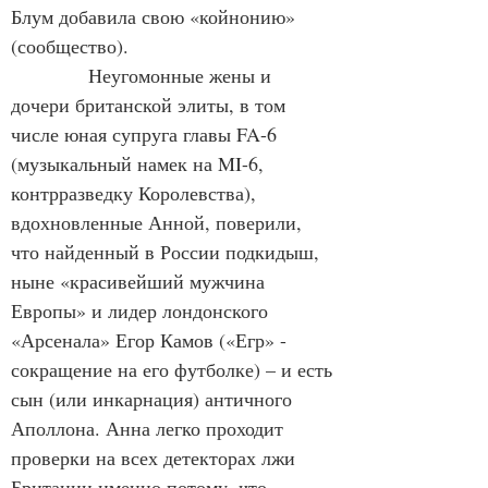
Блум добавила свою «койнонию» 
(сообщество).
            Неугомонные жены и 
дочери британской элиты, в том 
числе юная супруга главы FA-6 
(музыкальный намек на MI-6, 
контрразведку Королевства), 
вдохновленные Анной, поверили, 
что найденный в России подкидыш, 
ныне «красивейший мужчина 
Европы» и лидер лондонского 
«Арсенала» Егор Камов («Егр» - 
сокращение на его футболке) – и есть 
сын (или инкарнация) античного 
Аполлона. Анна легко проходит 
проверки на всех детекторах лжи 
Британии именно потому, что 