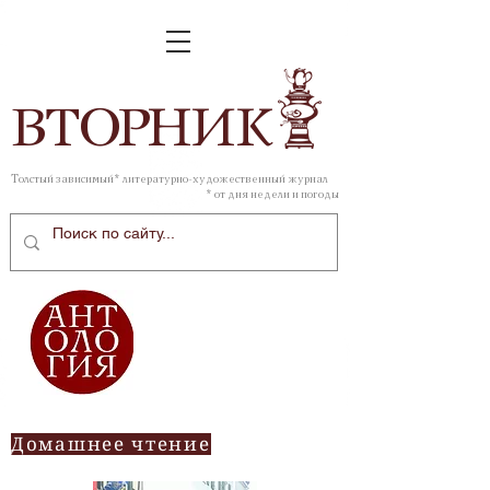
ВТОР
НИК
Толстый зависимый* литературно-художественный журнал
* от дня недели и погоды
Домашнее чтение