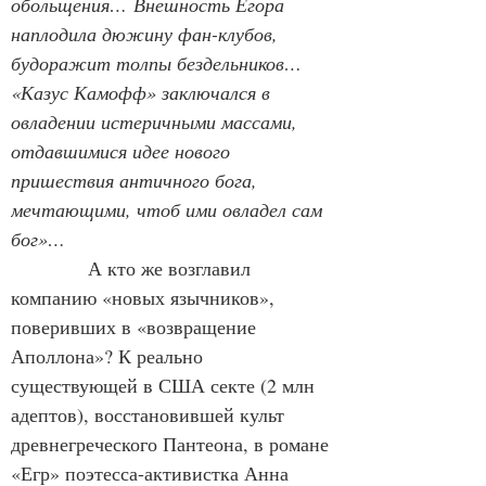
обольщения…
Внешность Егора 
наплодила дюжину фан-клубов, 
будоражит толпы бездельников… 
«Казус Камофф» заключался в 
овладении истеричными массами, 
отдавшимися идее нового 
пришествия античного бога, 
мечтающими, чтоб ими овладел сам 
бог»…
А кто же возглавил 
компанию «новых язычников», 
поверивших в «возвращение 
Аполлона»? К реально 
существующей в США секте (2 млн 
адептов), восстановившей культ 
древнегреческого Пантеона, в романе 
«Егр» поэтесса-активистка Анна 