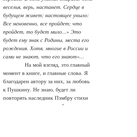
веселья, верь, настанет. Сердце в 
будущем живет; настоящее уныло: 
Все мгновенно, все пройдет; что 
пройдет, то будет мило
...» 
Это 
будет ему знак с Родины, места его 
рождения. Хотя, многие в России и 
сами не знают, что его знают»…
На мой взгляд, это главный 
момент в книге, и главные слова. Я 
благодарен автору за них, за любовь 
к Пушкину. Не знаю, будет ли 
повторять наследник Пэмбру стихи 
великого поэта, но если будет, они 
ему в жизни помогут. Ибо в них – 
магия гения, а не распущенные 
фантазии псевдоэлиты или бредовые 