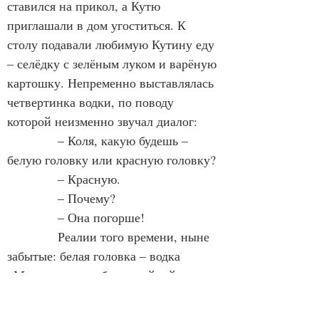
ставился на прикол, а Кутю 
приглашали в дом угоститься. К 
столу подавали любимую Кутину еду 
– селёдку с зелёным луком и варёную 
картошку. Непременно выставлялась 
четвертинка водки, по поводу 
которой неизменно звучал диалог:
            – Коля, какую будешь – 
белую головку или красную головку?
            – Красную.
            – Почему?
            – Она погорше!
            Реалии того времени, ныне 
забытые: белая головка – водка 
«Московская особая» двойной 
очистки, в бутылке, укупоренной 
белым сургучом; красная головка – 