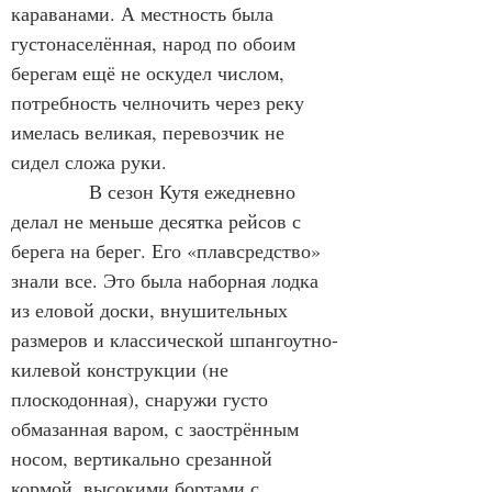
караванами. А местность была 
густонаселённая, народ по обоим 
берегам ещё не оскудел числом, 
потребность челночить через реку 
имелась великая, перевозчик не 
сидел сложа руки.
            В сезон Кутя ежедневно 
делал не меньше десятка рейсов с 
берега на берег. Его «плавсредство» 
знали все. Это была наборная лодка 
из еловой доски, внушительных 
размеров и классической шпангоутно-
килевой конструкции (не 
плоскодонная), снаружи густо 
обмазанная варом, с заострённым 
носом, вертикально срезанной 
кормой, высокими бортами с 