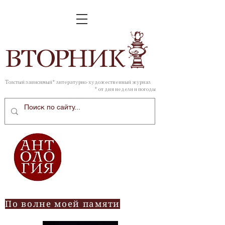
ВТОР
НИК
Толстый зависимый* литературно-художественный журнал
* от дня недели и погоды
По волне моей памяти