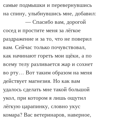
самые подмышки и перевернувшись 
на спину, улыбнувшись мне, добавил:
            — Спасибо вам, дорогой 
сосед и простите меня за лёгкое 
раздражение и за то, что не поверил 
вам. Сейчас только почувствовал, 
как начинают гореть мои щёки, а по 
всему телу разливается жар и сохнет 
во рту… Вот таким образом на меня 
действует магнезия. Но как вам 
удалось сделать мне такой большой 
укол, при котором я лишь ощутил 
лёгкую царапинку, словно укус 
комара? Вас ветеринаров, наверное, 
так учат делать инъекции животным, 
чтобы рогатые коровы во время 
уколов вас не бодали, а кони вас не 