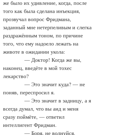
же было их удивление, когда, после 
того как была сделана инъекция, 
прозвучал вопрос Фридмана, 
заданный мне нетерпеливым и слегка 
раздражённым тоном, по причине 
того, что ему надоело лежать на 
животе в ожидании укола:
            — Доктор! Когда же вы, 
наконец, введёте в мой тохес 
лекарство?
            — Это значит куда? — не 
поняв, переспросил я.
            — Это значит в задницу, а я 
всегда думал, что вы аид и меня 
сразу поймёте, — ответил 
интеллигент Фридман.
            — Боря, не волнуйся. 