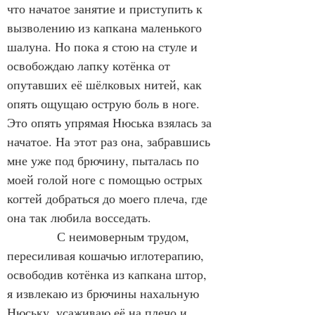
что начатое занятие и приступить к 
вызволению из капкана маленького 
шалуна. Но пока я стою на стуле и 
освобождаю лапку котёнка от 
опутавших её шёлковых нитей, как 
опять ощущаю острую боль в ноге. 
Это опять упрямая Нюська взялась за 
начатое. На этот раз она, забравшись 
мне уже под брючину, пыталась по 
моей голой ноге с помощью острых 
когтей добраться до моего плеча, где 
она так любила восседать.
            С неимоверным трудом, 
пересиливая кошачью иглотерапию, 
освободив котёнка из капкана штор, 
я извлекаю из брючины нахальную 
Нюську, усаживаю её на плечо и 