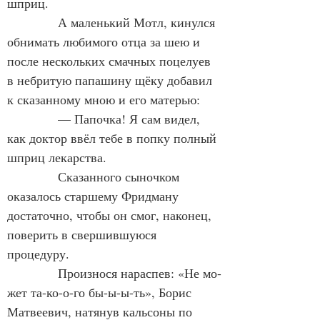
шприц.
            А маленький Мотл, кинулся 
обнимать любимого отца за шею и 
после нескольких смачных поцелуев 
в небритую папашину щёку добавил 
к сказанному мною и его матерью:
            — Папочка! Я сам видел, 
как доктор ввёл тебе в попку полный 
шприц лекарства.
            Сказанного сыночком 
оказалось старшему Фридману 
достаточно, чтобы он смог, наконец, 
поверить в свершившуюся 
процедуру.
            Произнося нараспев: «Не мо-
жет та-ко-о-го бы-ы-ы-ть», Борис 
Матвеевич, натянув кальсоны по 