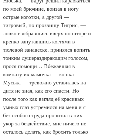
Нюська, — вдруг решил карабкаться 
по моей брючине, вонзая в ногу 
острые коготки, а другой — 
тигровый, по прозвищу Тигрис, — 
ловко взобравшись вверх по шторе и 
крепко запутавшись когтями в 
тюлевой занавеске, принялся вопить 
тонким душераздирающим голосом, 
прося помощи… Вбежавшая в 
комнату их мамочка — кошка 
Муська — тревожно уставилась на 
дитя не зная, как его спасти. Но 
после того как взгляд её красивых 
умных глаз устремился на меня и я 
без особого труда прочитал в них 
укор за бездействие, мне ничего не 
осталось делать, как бросить только 