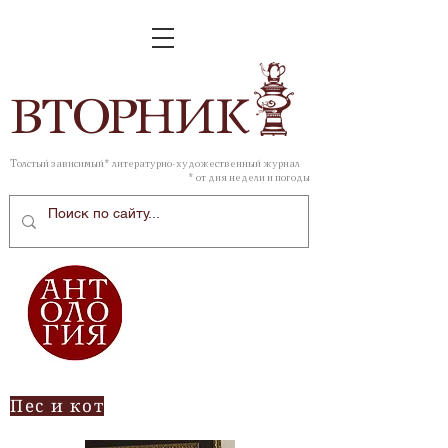
ВТОР
НИК
Толстый зависимый* литературно-художественный журнал
* от дня недели и погоды
Пес и кот