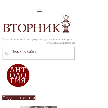
ВТОР
НИК
Толстый зависимый* литературно-художественный журнал
* от дня недели и погоды
Отдел поэзии