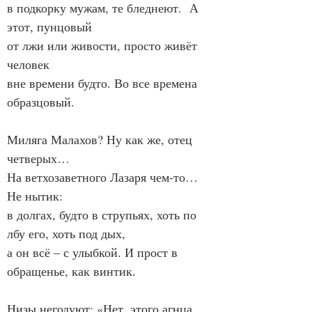
в подкорку мужам, те бледнеют.  А 
этот, пунцовый
от лжи или живости, просто живёт 
человек
вне времени будто. Во все времена 
образцовый.
Миляга Малахов? Ну как же, отец 
четверых…
На ветхозаветного Лазаря чем-то…  
Не нытик:
в долгах, будто в струпьях, хоть по 
лбу его, хоть под дых,
а он всё – с улыбкой. И прост в 
обращенье, как винтик.
Низы негодуют: «Нет, этого агнца 