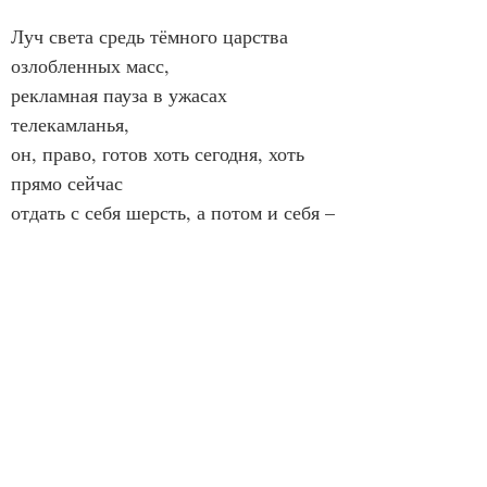
Луч света средь тёмного царства 
озлобленных масс,
рекламная пауза в ужасах 
телекамланья,
он, право, готов хоть сегодня, хоть 
прямо сейчас
отдать с себя шерсть, а потом и себя –
  на закланье.
Товарищ Малахов не ради чинов и 
наград
на жертву заряжен. Не зная сомнений 
и страхов,
способен на всё: и любить, и 
клеймить. Даже рад!
Всегда лучезарный и новенький – 