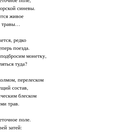
еточное поле,
морской синевы.
ится живое
й травы…
ется, редко
еперь поезда.
подбросим монетку,
ляться туда?
холмом, перелеском
ущий состав,
ическим блеском
ми трав.
еточное поле.
вей затей: