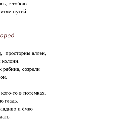
сь, с тобою
итям путей.
город
,  просторны аллеи,
с колонн.
к рябина, созрели
он.
кого-то в потёмках,
ю гладь.
авдиво и ёмко
дать.