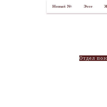
Новый №
Эссе
Ж
Отдел поэ