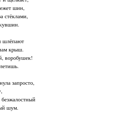
режет шин,
за стёклами,
 кувшин.
и шлёпают
нам крыш.
й, воробушек!
злетишь.
нула запросто,
,
й безжалостный
ый шум.