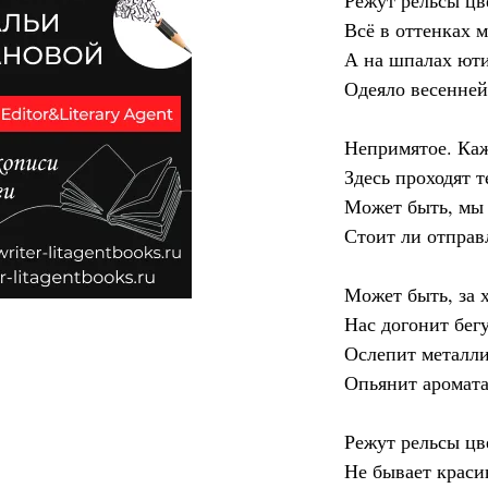
Режут рельсы цв
Всё в оттенках 
А на шпалах ют
Одеяло весенне
Непримятое. Каж
Здесь проходят т
Может быть, мы 
Стоит ли отправ
Может быть, за 
Нас догонит бег
Ослепит металл
Опьянит аромата
Режут рельсы цв
Не бывает краси