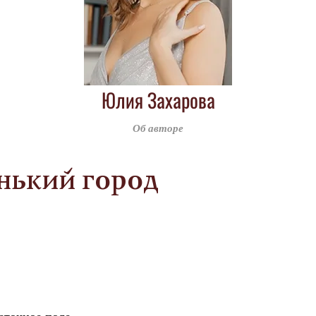
Юлия Захарова
Об авторе
ький город