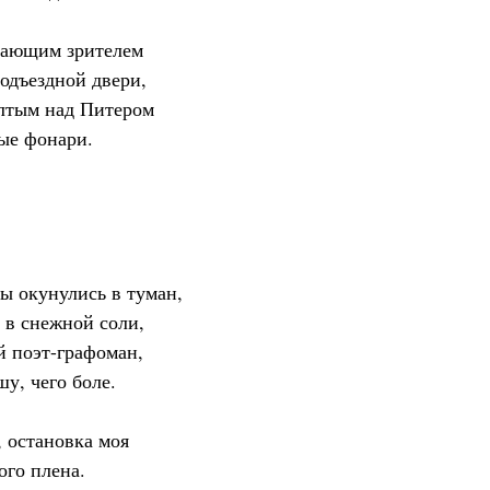
чающим зрителем
подъездной двери,
ёлтым над Питером
ые фонари.
ы окунулись в туман,
 в снежной соли,
й поэт-графоман,
у, чего боле.
 остановка моя
ого плена.