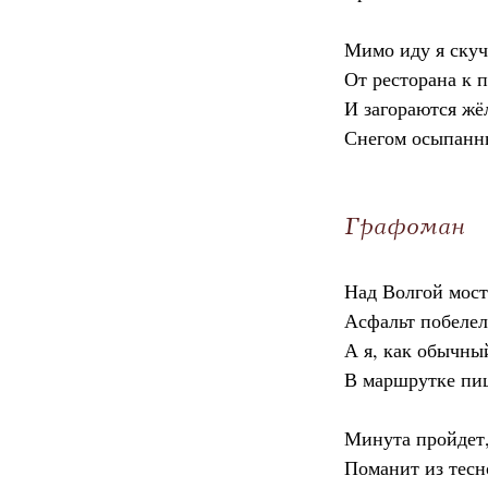
Мимо иду я ску
От ресторана к 
И загораются ж
Снегом осыпанн
Графоман
Над Волгой мост
Асфальт побелел
А я, как обычны
В маршрутке пиш
Минута пройдет,
Поманит из тесн