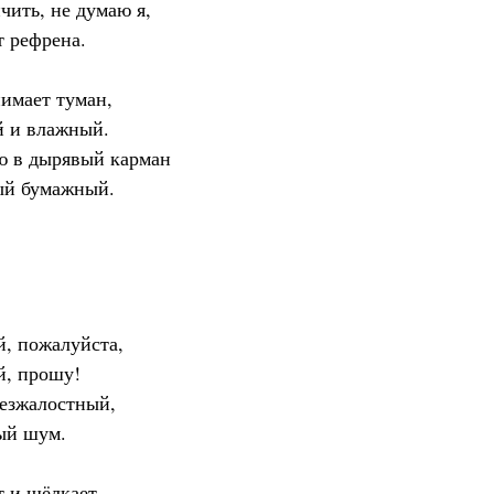
чить, не думаю я,
т рефрена.
имает туман,
й и влажный.
ю в дырявый карман
ый бумажный.
й, пожалуйста,
й, прошу!
езжалостный,
ый шум.
т и щёлкает,