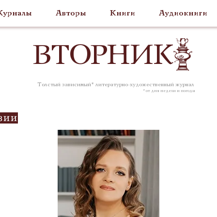
урналы
Авторы
Книги
Аудиокниги
ВТОР
НИК
Толстый зависимый* литературно-художественный журнал
* от дня недели и погоды
зии