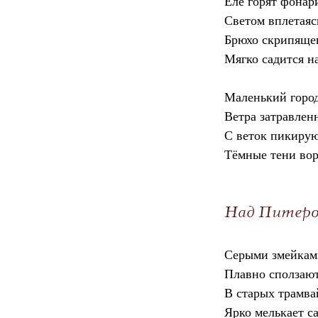
Еле горят фонари
Светом вплетаясь
Брюхо скрипящег
Мягко садится на
Маленький город
Ветра затравлен
С веток пикиру
Тёмные тени вор
Над Питер
Серыми змейкам
Плавно сползают
В старых трамва
Ярко мелькает с