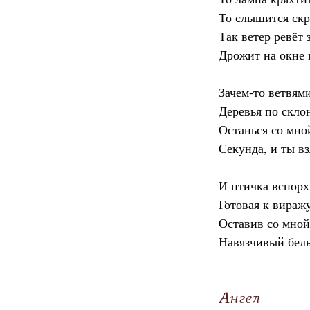
То слышится ск
Так ветер ревёт 
Дрожит на окне
Зачем-то ветвям
Деревья по скло
Останься со мно
Секунда, и ты в
И птичка вспорх
Готовая к виражу
Оставив со мно
Навязчивый бел
Ангел