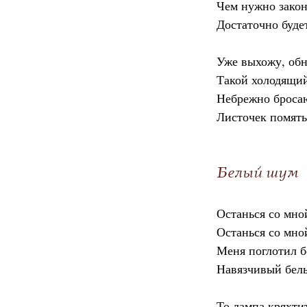
Чем нужно закон
Достаточно буде
Уже выхожу, обн
Такой холодящи
Небрежно броса
Листочек помят
Белый шум
Останься со мно
Останься со мно
Меня поглотил б
Навязчивый бел
То лампа кряхти