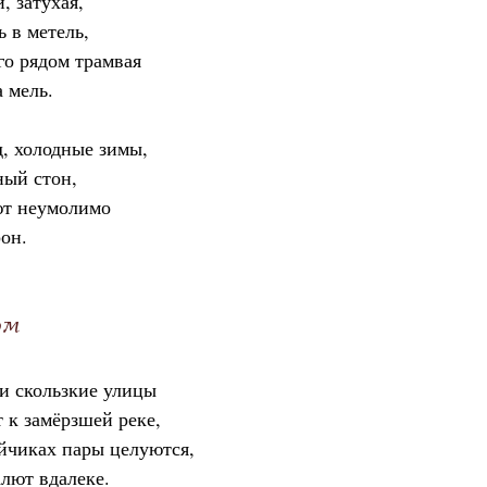
, затухая,
 в метель,
о рядом трамвая
 мель.
, холодные зимы,
ный стон,
ют неумолимо
он.
ом
и скользкие улицы
 к замёрзшей реке,
йчиках пары целуются,
алют вдалеке.