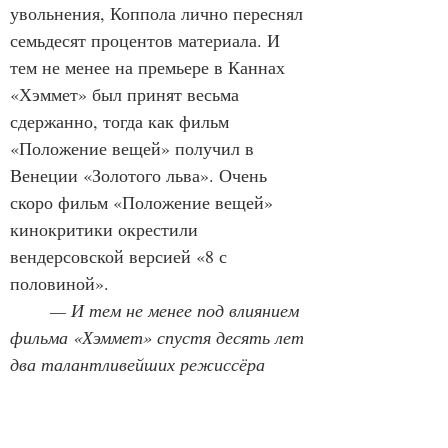
увольнения, Коппола лично переснял 
семьдесят процентов материала. И 
тем не менее на премьере в Каннах 
«Хэммет» был принят весьма 
сдержанно, тогда как фильм 
«Положение вещей» получил в 
Венеции «Золотого льва». Очень 
скоро фильм «Положение вещей» 
кинокритики окрестили 
вендерсовской версией «8 с 
половиной».
	— И тем не менее под влиянием 
фильма «Хэммет» спустя десять лет 
два талантливейших режиссёра 
сняли каждый по одному шедевру, 
взяв за основу схожую схему, — 
канадец Дэвид Кроненберг о Уильяме 