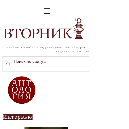
ВТОР
НИК
Толстый зависимый* литературно-художественный журнал
* от дня недели и погоды
Интервью