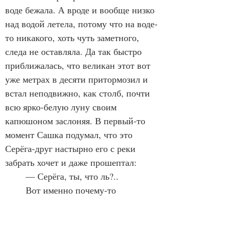
воде бежала. А вроде и вообще низко 
над водой летела, потому что на воде-
то никакого, хоть чуть заметного, 
следа не оставляла. Да так быстро 
приближалась, что великан этот вот 
уже метрах в десяти притормозил и 
встал неподвижно, как столб, почти 
всю ярко-белую луну своим 
капюшоном заслоняя. В первый-то 
момент Сашка подумал, что это 
Серёга-друг настырно его с реки 
забрать хочет и даже прошептал:
	— Серёга, ты, что ль?..
	Вот именно почему-то 
прошептал, хотя соответственно 
расстоянию всё же крикнуть надо 