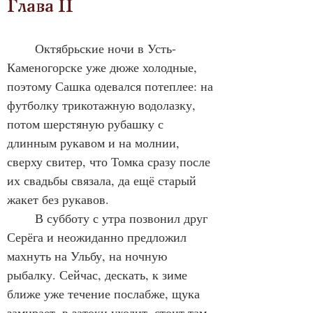
Глава II
	Октябрьские ночи в Усть-
Каменогорске уже дюже холодные, 
поэтому Сашка одевался потеплее: на 
футболку трикотажную водолазку, 
потом шерстяную рубашку с 
длинным рукавом и на молнии, 
сверху свитер, что Томка сразу после 
их свадьбы связала, да ещё старый 
жакет без рукавов.
	В субботу с утра позвонил друг 
Серёга и неожиданно предложил 
махнуть на Ульбу, на ночную 
рыбалку. Сейчас, дескать, к зиме 
ближе уже течение послабже, щука 
замирает, в затоки уходит, стоит там 