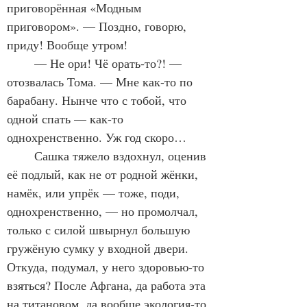
приговорённая «Модным 
приговором». — Поздно, говорю, 
приду! Вообще утром!
	— Не ори! Чё орать-то?! — 
отозвалась Тома. — Мне как-то по 
барабану. Нынче что с тобой, что 
одной спать — как-то 
однохренственно. Уж год скоро…
	Сашка тяжело вздохнул, оценив 
её подлый, как не от родной жёнки, 
намёк, или упрёк — тоже, поди, 
однохренственно, — но промолчал, 
только с силой швырнул большую 
гружёную сумку у входной двери. 
Откуда, подумал, у него здоровью-то 
взяться? После Афгана, да работа эта 
на титановом, да вообще экология-то 