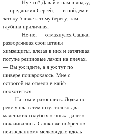
	— Ну что? Давай к нам в лодку, 
— предложил Сергей, — и пойдём в 
затоку ближе к тому берегу, там 
глубина приличная.
	— Не-не, — отмахнулся Сашка, 
разворачивая свои штаны 
химзащиты, влезая в них и затягивая 
потуже резиновые лямки на плечах. 
— Вы уж идите, а я уж тут по 
шивере пошарохаюсь. Мне с 
острогой на отмели в кайф 
поохотиться.
	На том и разошлись. Лодка по 
реке ушла в темноту, только два 
маленьких голубых огонька далеко 
покачивались. Сашка же побрёл по 
неизведанному мелководью вдоль 