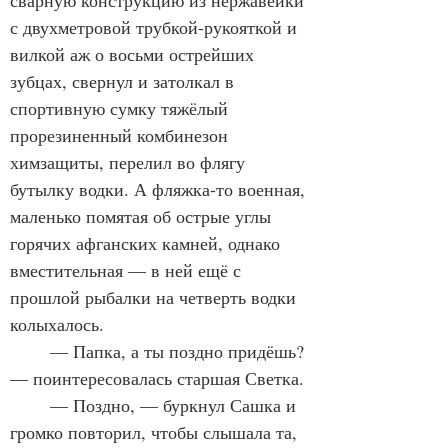
сварную конструкцию из нержавейки 
с двухметровой трубкой-рукояткой и 
вилкой аж о восьми острейших 
зубцах, свернул и затолкал в 
спортивную сумку тяжёлый 
прорезиненный комбинезон 
химзащиты, перелил во флягу 
бутылку водки. А фляжка-то военная, 
маленько помятая об острые углы 
горячих афганских камней, однако 
вместительная — в ней ещё с 
прошлой рыбалки на четверть водки 
колыхалось.
	— Папка, а ты поздно придёшь? 
— поинтересовалась старшая Светка.
	— Поздно, — буркнул Сашка и 
громко повторил, чтобы слышала та, 