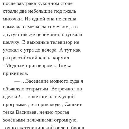
после завтрака кухонном столе 
стояли две небольшие под гжель 
мисочки. Из одной она не спеша 
изымала семечко за семечком, а в 
другую так же церемонно опускала 
шелуху. В выходные телевизор не 
умокал с утра до вечера. А тут как 
раз российский канал кормил 
«Модным приговором». Томка 
прикипела.
	— …Заседание модного суда я 
объявляю открытым! Встречают по 
одёжке! — кокетничал ведущий 
программы, историк моды, Сашкин 
тёзка Васильев, нежно трогая 
холёными пальчиками огромную, 
точно екатерининский орден, брошь 