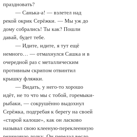
праздновать?
	— Санька-а! — взлетел над 
рекой окрик Серёжки. — Мы уж до 
дому собрались! Ты как? Пошли 
давай, будет тебе.
	— Идите, идите, я тут ещё 
немного… — отмахнулся Сашка и в 
очередной раз с металлическим 
противным скрипом отвинтил 
крышку фляжки.
	— Видать, у него-то хорошо 
идёт, не то что мы с тобой, горемыки-
рыбаки, — сокрушённо выдохнул 
Серёжка, подгребая к берегу на своей 
«старой калоше», как он ласково 
называл свою клееную-переклеенную 
резиновую лодку. Он передал весло 