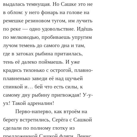
выдалась темнущая. Но Сашке это не 
в облом: у него фонарь на голове на 
ремешке резиновом тугом, им лучить 
по реке — одно удовольствие. Идёшь 
по мелководью, пробиваешь упругим 
лучом темень до самого дна и там, 
где в затоках рыбина притаилась, 
тень её далеко поймаешь. И уже 
крадись тихонько с острогой, плавно-
плавненько заведи её над щучьей 
спинкой и… бей что есть силы, к 
самому дну рыбину пригвождая! У-у-
ух! Такой адреналин!
	Перво-наперво, как втроём на 
берегу встретились, Серёга с Сашкой 
сделали по полному глотку из 
предложенной Сашкой фляги. Денис 