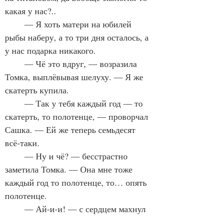
какая у нас?..
	— Я хоть матери на юбилей 
рыбы наберу, а то три дня осталось, а 
у нас подарка никакого.
	— Чё это вдруг, — возразила 
Томка, выплёвывая шелуху. — Я же 
скатерть купила.
	— Так у тебя каждый год — то 
скатерть, то полотенце, — проворчал 
Сашка. — Ей же теперь семьдесят 
всё-таки.
	— Ну и чё? — бесстрастно 
заметила Томка. — Она мне тоже 
каждый год то полотенце, то… опять 
полотенце.
	— Ай-и-и! — с сердцем махнул 