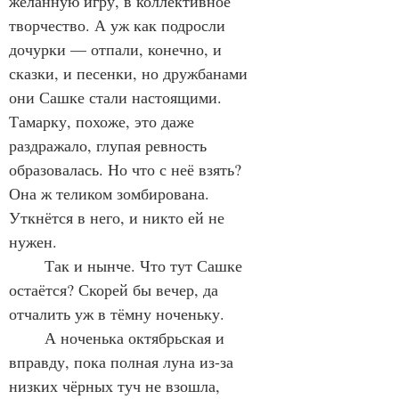
желанную игру, в коллективное 
творчество. А уж как подросли 
дочурки — отпали, конечно, и 
сказки, и песенки, но дружбанами 
они Сашке стали настоящими. 
Тамарку, похоже, это даже 
раздражало, глупая ревность 
образовалась. Но что с неё взять? 
Она ж теликом зомбирована. 
Уткнётся в него, и никто ей не 
нужен.
	Так и нынче. Что тут Сашке 
остаётся? Скорей бы вечер, да 
отчалить уж в тёмну ноченьку.
	А ноченька октябрьская и 
вправду, пока полная луна из-за 
низких чёрных туч не взошла, 