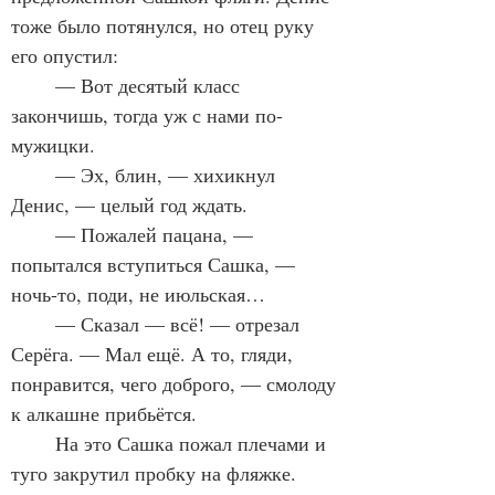
тоже было потянулся, но отец руку 
его опустил:
	— Вот десятый класс 
закончишь, тогда уж с нами по-
мужицки.
	— Эх, блин, — хихикнул 
Денис, — целый год ждать.
	— Пожалей пацана, — 
попытался вступиться Сашка, — 
ночь-то, поди, не июльская…
	— Сказал — всё! — отрезал 
Серёга. — Мал ещё. А то, гляди, 
понравится, чего доброго, — смолоду 
к алкашне прибьётся.
	На это Сашка пожал плечами и 
туго закрутил пробку на фляжке.