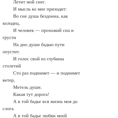
	Летит мой снег.
	И мысль ко мне приходит:
	Во сне душа бездонна, как 
колодец,
	И человек — прохожий сна и 
грусти
	На дно души бадью пути 
опустит.
	И голос свой из глубины 
столетий
	Сто раз поднимет — и поднимет 
ветер,
	Метель души.
	Какая тут дорога!
	А в той бадье вся жизнь моя до 
слога.
	А в той бадье любви моей 