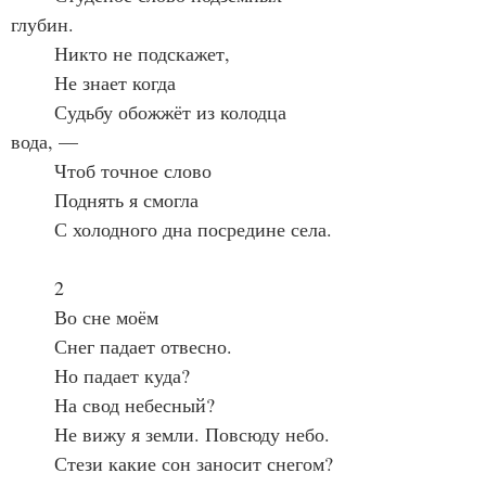
глубин.
	Никто не подскажет,
	Не знает когда
	Судьбу обожжёт из колодца 
вода, —
	Чтоб точное слово
	Поднять я смогла
	С холодного дна посредине села.
	2
	Во сне моём
	Снег падает отвесно.
	Но падает куда?
	На свод небесный?
	Не вижу я земли. Повсюду небо.
	Стези какие сон заносит снегом?