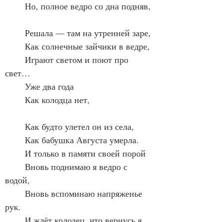
	Но, полное ведро со дна подняв,
	Решала — там на утренней заре,
	Как солнечные зайчики в ведре,
	Играют светом и поют про 
свет…
	Уже два года
	Как колодца нет,
	Как будто улетел он из села,
	Как бабушка Августа умерла.
	И только в памяти своей порой
	Вновь поднимаю я ведро с 
водой,
	Вновь вспоминаю напряженье 
рук.
	И ждёт колодец, что вернусь я 