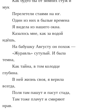
	Как будто бы от зимних стуж и 
мук
	Перелетели стаями на юг.
	Один из них в былые времена
	Я видела из нашего окна.
	Казалось мне, как за водой 
идёшь,
	На бабушку Августу он похож —
	«Журавль» сутулый. И была 
темна,
	Как тайна, в том колодце 
глубина.
	В ней жизнь своя, я верила 
всегда,
	Поля там пашут и пасут стада,
	Там тоже плачут и смиряют 
нрав.