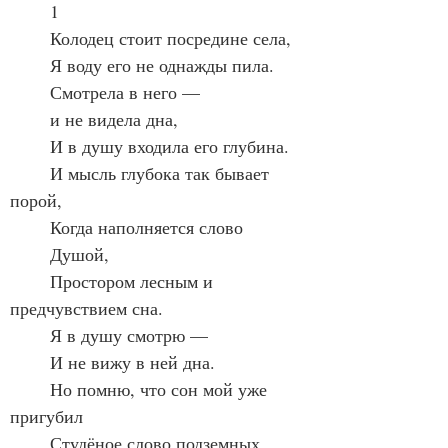
	1
	Колодец стоит посредине села,
	Я воду его не однажды пила.
	Смотрела в него —
	и не видела дна,
	И в душу входила его глубина.
	И мысль глубока так бывает 
порой,
	Когда наполняется слово
	Душой,
	Простором лесным и 
предчувствием сна.
	Я в душу смотрю —
	И не вижу в ней дна.
	Но помню, что сон мой уже 
пригубил
	Студёное слово подземных 