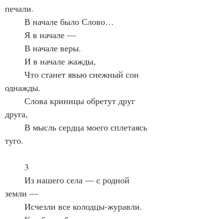
печали.
	В начале было Слово…
	Я в начале —
	В начале веры.
	И в начале жажды,
	Что станет явью снежный сон 
однажды.
	Слова криницы обретут друг 
друга,
	В мысль сердца моего сплетаясь 
туго.
	3
	Из нашего села — с родной 
земли —
	Исчезли все колодцы-журавли.