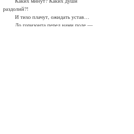
	Каких минут? Каких души 
раздолий?!
	И тихо плачут, ожидать устав…
	До горизонта перед нами поле —
	Луг бесконечный, море жёлтых 
трав.
	Дойдём до рощи — отдохнём 
немного,
	И полевых цветов букет нарву,
	И поглядим на берегу отлогом,
	Как величава наша речка Ву.
	Слепой молчит. Ни вздоха, ни 
привета,
	Ни жалобы, ни просьбы, ни суда.
	Каким он видит северное лето,
	Наверно, не узнаю никогда.
	Какая на душе его тревога?