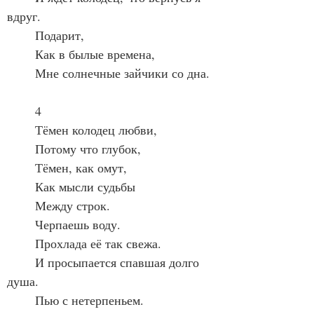
вдруг.
	Подарит,
	Как в былые времена,
	Мне солнечные зайчики со дна.
	4
	Тёмен колодец любви,
	Потому что глубок,
	Тёмен, как омут,
	Как мысли судьбы
	Между строк.
	Черпаешь воду.
	Прохлада её так свежа.
	И просыпается спавшая долго 
душа.
	Пью с нетерпеньем.