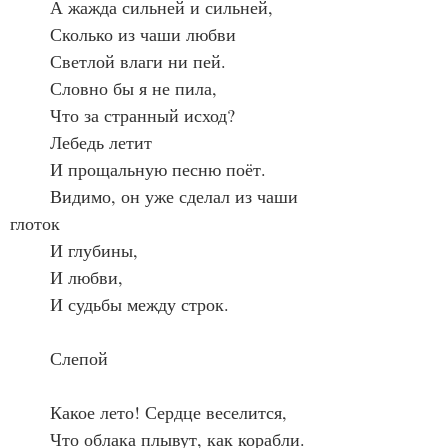
	А жажда сильней и сильней,
	Сколько из чаши любви
	Светлой влаги ни пей.
	Словно бы я не пила,
	Что за странный исход?
	Лебедь летит
	И прощальную песню поёт.
	Видимо, он уже сделал из чаши 
глоток
	И глубины,
	И любви,
	И судьбы между строк.
	Слепой
	Какое лето! Сердце веселится,
	Что облака плывут, как корабли.