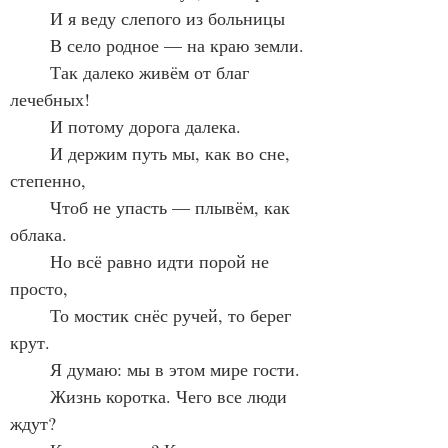
	И я веду слепого из больницы
	В село родное — на краю земли.
	Так далеко живём от благ 
лечебных!
	И потому дорога далека.
	И держим путь мы, как во сне, 
степенно,
	Чтоб не упасть — плывём, как 
облака.
	Но всё равно идти порой не 
просто,
	То мостик снёс ручей, то берег 
крут.
	Я думаю: мы в этом мире гости.
	Жизнь коротка. Чего все люди 
ждут?