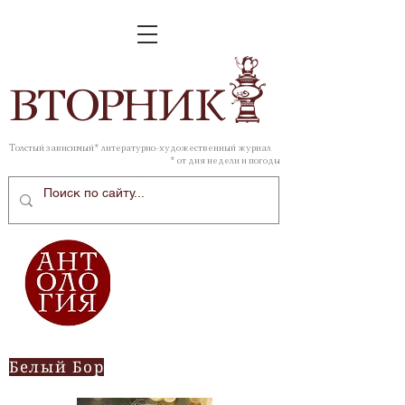
ВТОР
НИК
Толстый зависимый* литературно-художественный журнал
* от дня недели и погоды
Белый Бор