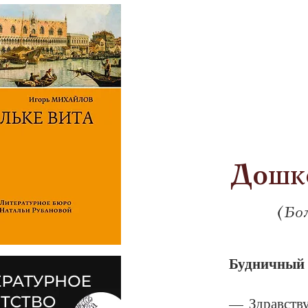
Дошко
(Бо
Буд­нич­ный
— Здравст­вуй