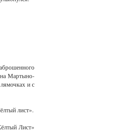
­бро­шен­но­го
о­на Мар­ты­но­
ля­моч­ках и с
Жёл­тый лист».
«Жёл­тый Лист»