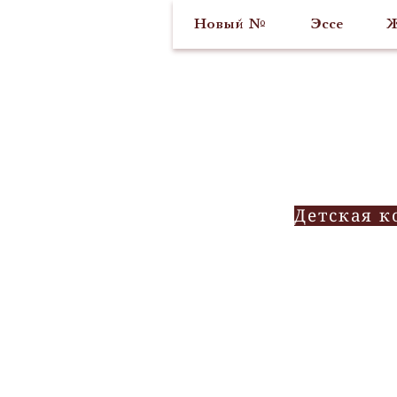
Новый №
Эссе
Ж
Детская к