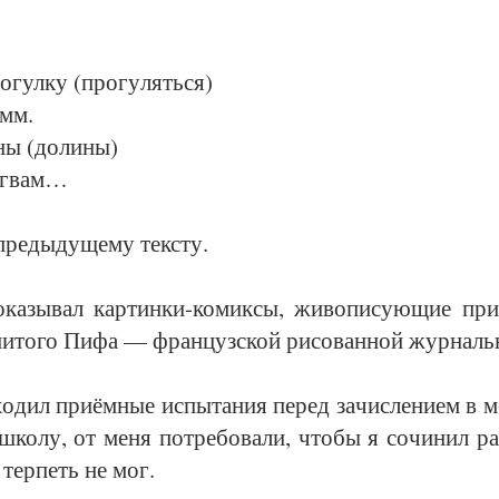
­гул­ку (про­гу­лять­ся)
амм.
ны (до­ли­ны)
нг­вам…
ре­ды­ду­ще­му текс­ту.
­зы­вал кар­тин­ки-ко­мик­сы, жи­во­пи­су­ю­щие при
ни­то­го Пи­фа — фран­цуз­ской ри­со­ван­ной жур­наль­
хо­дил при­ём­ные ис­пы­та­ния пе­ред за­чис­ле­ни­ем 
шко­лу, от ме­ня по­тре­бо­ва­ли, что­бы я со­чи­нил р
я тер­петь не мог.