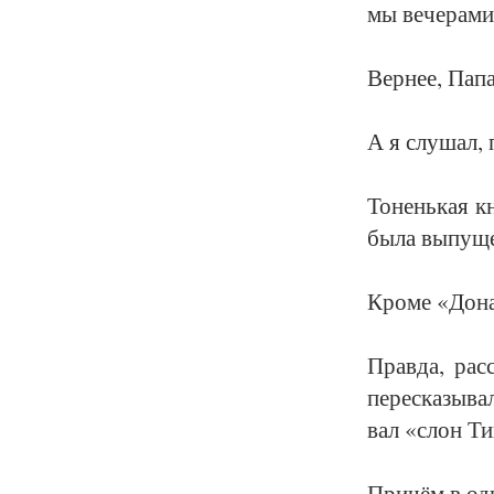
мы ве­че­ра­ми
Вер­нее, Па­па
А я слу­шал, 
То­нень­кая кн
бы­ла вы­пу­щ
Кро­ме «До­на
Прав­да, рас­
пе­ре­ска­зы­в
вал «слон Ти
При­чём в од