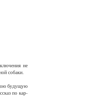
­клю­че­ния не
ной со­ба­ки.
в мою бу­ду­щую
ас­сказ по кар­