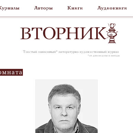
урналы
Авторы
Книги
Аудиокниги
ВТОР
НИК
Толстый зависимый* литературно-художественный журнал
* от дня недели и погоды
омната