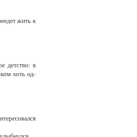
­ре­едет жить к
е дет­ст­во: в
о­ком хоть од­
те­ре­со­вал­ся
улыб­нул­ся.