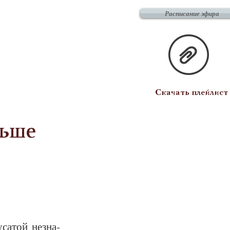
Расписание эфира
Скачать плейлист
льше
са­той не­зна­