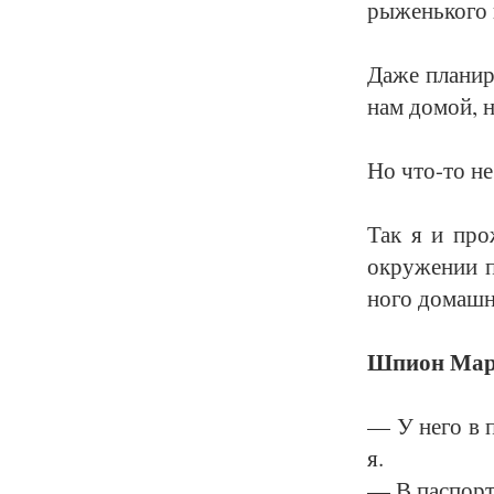
ры­жень­ко­го 
Да­же пла­ни­
нам до­мой, н
Но что-то не
Так я и про­ж
окру­же­нии п
но­го до­маш­
Шпи­он Мар­
— У не­го в п
я.
— В пас­пор­т