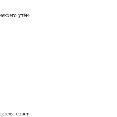
е­ко­е­го утён­
я­те­ля со­вет­