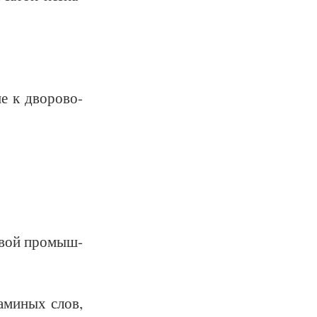
е к дво­ро­во-
но­вой про­мыш­
а­ми­ных слов,