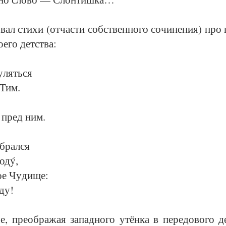
­вал сти­хи (от­час­ти собст­вен­но­го со­чи­не­ния) про н
е­го дет­ст­ва:
­лять­ся
 Тим.
ь пред ним.
­брал­ся
водý,
е Чу­ди­ще:
ду!
пре­о­бра­жая за­пад­но­го утён­ка в пе­ре­до­во­го де­