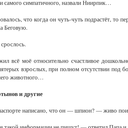
и са­мо­го сим­па­тич­но­го, на­зва­ли Ни­ир­пик…
ро­ва­лось, что ког­да он чуть-чуть под­рас­тёт, то пе
а Бе­го­вую.
 срос­лось.
ил всё моё от­но­си­тель­но счаст­ли­вое до­школь­но
я­те­рых взрос­лых, при пол­ном от­сут­ст­вии под б
не­го жи­вот­но­го…
ты­нов и дру­гие
ас­пор­те на­пи­са­но, что он — шпи­он? — жи­во по­ин­
е та­кой ин­фор­ма­ции не пи­шут! — от­ве­тил Па­па и 