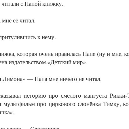
 чи­та­ли с Па­пой книж­ку.
 мне её чи­тал.
при­ту­лив­шись к не­му.
иж­ка, ко­то­рая очень нра­ви­лась Па­пе (ну и мне, ко
е­на из­да­тельст­вом «Дет­ский мир».
 Ли­мо­на» — Па­па мне ни­че­го не чи­тал.
ска­зы­вал ис­то­рию про сме­ло­го ман­гус­та Рик­ки-
ал мульт­фильм про цир­ко­во­го сло­нён­ка Тим­ку, ко­
ш­ка».
­но сло­во — Слон­тиш­ка…