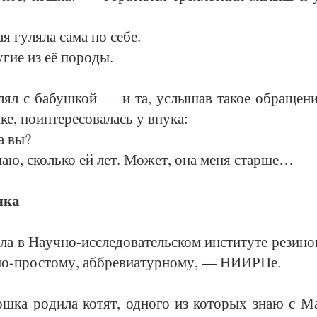
я гу­ля­ла са­ма по се­бе.
­гие из её по­ро­ды.
ял с ба­буш­кой — и та, услы­шав та­кое об­ра­ще­ни
е, по­ин­те­ре­со­ва­лась у вну­ка:
а вы?
аю, сколь­ко ей лет. Мо­жет, она ме­ня стар­ше…
­ка
­ла в На­уч­но-ис­сле­до­ва­тель­ском ин­сти­ту­те ре­зи­
по-прос­то­му, аб­бре­ви­а­тур­но­му, — НИ­ИР­Пе.
ш­ка ро­ди­ла ко­тят, од­но­го из ко­то­рых знаю с М