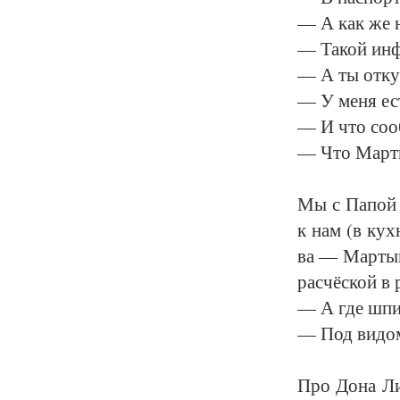
— А как же на
— Та­кой ин­ф
— А ты от­ку­
— У ме­ня ест
— И что со­об
— Что Мар­ты
Мы с Па­пой г
к нам (в кух­
ва — Мар­ты­н
рас­чёс­кой в
— А где шпи­
— Под ви­дом 
Про До­на Ли­