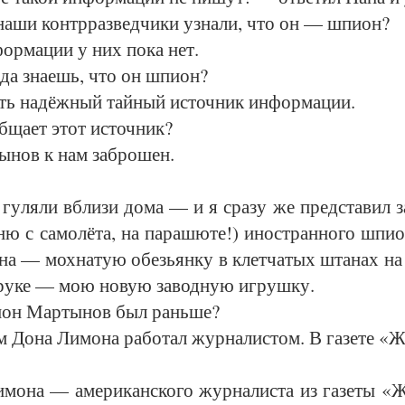
­ши контр­раз­вед­чи­ки узна­ли, что он — шпи­он?
ор­ма­ции у них по­ка нет.
да зна­ешь, что он шпи­он?
ь на­дёж­ный тай­ный ис­точ­ник ин­фор­ма­ции.
­ща­ет этот ис­точ­ник?
­нов к нам за­бро­шен.
у­ля­ли вб­ли­зи до­ма — и я сра­зу же пред­ста­вил за
ню с са­мо­лёта, на па­ра­шю­те!) ино­стран­но­го шпи­
а — мох­на­тую обезь­ян­ку в клет­ча­тых шта­нах на 
 ру­ке — мою но­вую за­вод­ную иг­руш­ку.
он Мар­ты­нов был рань­ше?
До­на Ли­мо­на ра­бо­тал жур­на­лис­том. В га­зе­те «
мо­на — аме­ри­кан­ско­го жур­на­лис­та из га­зе­ты 