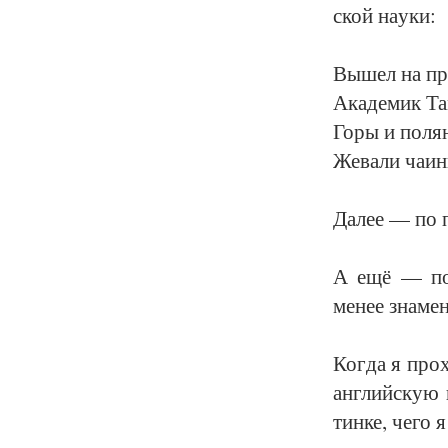
ской на­уки:
Вы­шел на про
Ака­де­мик Т
Го­ры и по­ля­
Же­ва­ли ча­и
Да­лее — по п
А ещё — по­ка
ме­нее зна­ме­
Ког­да я про­
ан­глий­скую 
тин­ке, че­го 