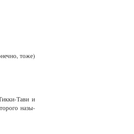
­неч­но, то­же)
Тик­ки-Та­ви и
то­ро­го на­зы­