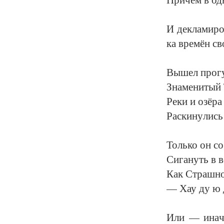
И дек­ла­ми­ро
ка вре­мён сво­
Вы­шел про­гу
Зна­ме­ни­тый
Ре­ки и озёра
Рас­ки­ну­лис
Толь­ко он со
Си­га­нуть в 
Как Страш­но
— Хау ду ю 
Или — ина­че, 