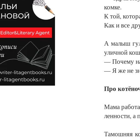
ком­ке.
К той, ко­то­ра
Как и все дру
А ма­лыш гу­л
улич­ной кош­к
— По­че­му н
— Я же не зн
Про ко­тёноч
Ма­ма ра­бо­та
лен­нос­ти, а 
Та­мош­няя ко