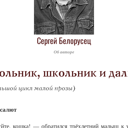
Сергей Белорусец
Об авторе
льник, школьник и да
льшой цикл малой прозы)
 са­лют
­те, кош­ка! — об­ра­тил­ся трёх­лет­ний ма­лыш к у