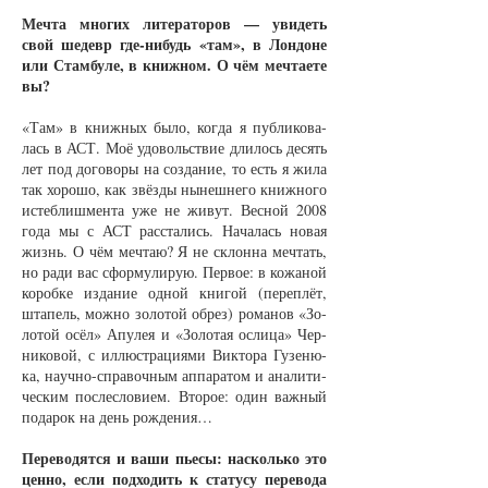
Меч­та мно­гих ли­те­ра­то­ров — уви­деть
свой ше­девр где-ни­будь «там», в Лон­до­не
или Стам­бу­ле, в книж­ном. О чём меч­та­е­те
вы?
«Там» в книж­ных бы­ло, ког­да я пуб­ли­ко­ва­
лась в АСТ. Моё удо­вольст­вие дли­лось де­сять
лет под до­го­во­ры на со­зда­ние, то есть я жи­ла
так хо­ро­шо, как звёз­ды ны­неш­не­го книж­но­го
ис­теб­лиш­мен­та уже не жи­вут. Вес­ной 2008
го­да мы с АСТ рас­ста­лись. На­ча­лась но­вая
жизнь. О чём меч­таю? Я не склон­на меч­тать,
но ра­ди вас сфор­му­ли­рую. Пер­вое: в ко­жа­ной
ко­роб­ке из­да­ние од­ной кни­гой (пе­ре­плёт,
шта­пель, мож­но зо­ло­той об­рез) ро­ма­нов «Зо­
ло­той осёл» Апу­лея и «Зо­ло­тая ос­ли­ца» Чер­
ни­ко­вой, с ил­люст­ра­ци­я­ми Вик­то­ра Гу­зе­ню­
ка, на­уч­но-спра­воч­ным ап­па­ра­том и ана­ли­ти­
чес­ким пос­ле­с­ло­ви­ем. Вто­рое: один важ­ный
по­да­рок на день рож­де­ния…
Пе­ре­во­дят­ся и ва­ши пье­сы: на­сколь­ко это
цен­но, если под­хо­дить к ста­ту­су пе­ре­во­да