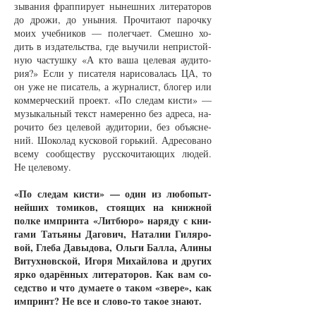
зы­ва­ния фрап­пи­ру­ет ны­неш­них ли­те­ра­то­ров
до дро­жи, до уны­ния. Про­чи­та­ют па­роч­ку
мо­их учеб­ни­ков — по­лег­ча­ет. Смеш­но хо­
дить в из­да­тельст­ва, где вы­учи­ли не­при­стой­
ную час­туш­ку «А кто ва­ша це­ле­вая ауди­то­
рия?» Если у пи­са­те­ля на­ри­со­ва­лась ЦА, то
он уже не пи­са­тель, а жур­на­лист, бло­гер или
ком­мер­чес­кий про­ект. «По сле­дам кис­ти» —
му­зы­каль­ный текст на­ме­рен­но без ад­ре­са, на­
ро­чи­то без це­ле­вой ауди­то­рии, без объ­яс­не­
ний. Шо­ко­лад кус­ко­вой горь­кий. Ад­ре­со­ва­но
все­му со­об­щест­ву рус­ско­чи­та­ю­щих лю­дей.
Не це­ле­во­му.
«По сле­дам кис­ти» — один из лю­бо­пыт­
ней­ших то­ми­ков, сто­я­щих на книж­ной
пол­ке им­прин­та «Лит­бю­ро» на­ря­ду с кни­
га­ми Тать­я­ны Да­го­вич, На­та­лии Ги­ля­ро­
вой, Гле­ба Да­вы­до­ва, Оль­ги Бал­ла, Али­ны
Ви­тух­нов­ской, Иго­ря Ми­хай­ло­ва и дру­гих
яр­ко ода­рён­ных ли­те­ра­то­ров. Как вам со­
седст­во и что ду­ма­е­те о та­ком «зве­ре», как
им­принт? Не все и сло­во-то та­кое зна­ют.