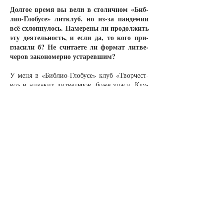
Дол­гое вре­мя вы ве­ли в сто­лич­ном «Биб­
лио-Гло­бу­се» лит­клуб, но из-за пан­де­мии
всё схлоп­ну­лось. На­ме­ре­ны ли про­дол­жить
эту де­я­тель­ность, и если да, то ко­го при­
гла­си­ли б? Не счи­та­е­те ли фор­мат лит­ве­
че­ров за­ко­но­мер­но уста­рев­шим?
У ме­ня в «Биб­лио-Гло­бу­се» клуб «Твор­чест­
во» и ни­ка­ких лит­ве­че­ров, бо­же упа­си. Клу­
бу на днях де­сять лет. Он всег­да про­хо­дил как
жур­нал из трёх-че­ты­рёх стра­ниц: му­зы­ка, ба­
лет, де­фи­ле в ли­те­ра­тур­ных кос­тю­мах, ко­рот­
кие до­ку­мен­таль­ные филь­мы, пер­фор­ман­сы,
ле­ту­чие ми­ни-вы­став­ки, бе­се­ды об ар­хи­тек­
ту­ре, хи­мии, ге­не­ти­ке, фи­ло­со­фии и то­му
по­доб­ное. А про­чи­тать в мик­ро­фон сти­шок
или про­зок я до­зво­ляю ред­ко и толь­ко ис­клю­
чи­тель­ным пер­со­нам, ко­то­рые уме­ют и пи­
сать, и чи­тать. Фор­мат уни­каль­ный, ат­мо­сфе­
ра не­пов­то­ри­мая: го­во­ря глу­бо­ко по-рус­ски,
hand-made и об­щест­вен­ная де­я­тель­ность.
Сей­час вы пуб­ли­ку­е­те в ре­жи­ме ре­аль­но­го