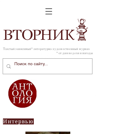
ВТОР
НИК
Толстый зависимый* литературно-художественный журнал
* от дня недели и погоды
Интервью