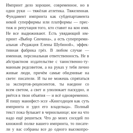
Им­принт де­ло хо­ро­шее, со­вре­мен­ное, но в
од­ни ру­ки — тя­жёлая ат­ле­ти­ка. Тя­же­лен­ная.
Фун­да­мент им­прин­та как суб­де­пар­та­мен­та
не­кой су­пер­фир­мы или плат­фор­мы — прес­
тиж и ре­пу­та­ция то­го, кто ста­вит на кон имя.
Не все вы­дю­жи­ва­ют. Есть увя­да­ю­щий им­
принт «Вы­бор Сен­чи­на», а есть су­пер­п­ре­ми­
аль­ная «Ре­дак­ция Еле­ны Шу­би­ной», эф­фек­
тив­ная фаб­ри­ка грёз. В лю­бом слу­чае —
имен­ная, пер­со­наль­ная от­вет­ст­вен­ность. Не в
аб­стракт­ном из­да­тельст­ве с та­инст­вен­но-ту­
ман­ным ред­со­ве­том, а на ру­ках у те­бя лич­но
жи­вые лю­ди, при­чём са­мые обид­чи­вые на
све­те: пи­са­те­ли. И ты не мо­жешь спря­тать­ся
за экс­пер­тов-ре­цен­зен­тов, ты на­еди­не со
всем све­том, а свет и улю­лю­ка­ет пас­куд­но, и
рвёт­ся в твои объ­я­тия — и всё од­нов­ре­мен­но.
Я пи­шу ма­ни­фест-эс­се «Кни­го­ди­цея как суть
им­прин­та и удел его вла­дель­ца». Пол­ный
текст по­ка буль­ка­ет в чер­ниль­ни­це; кое на что
на­до ещё ре­шить­ся. Что до мо­их со­се­дей по
книж­ной пол­ке ва­ше­го им­прин­та, то пи­са­те­
ли у вас со­бра­ны все до од­но­го вы­со­коп­ро­