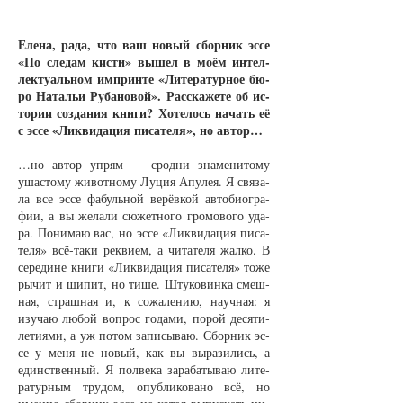
Еле­на, ра­да, что ваш но­вый сбор­ник эс­се
«По сле­дам кис­ти» вы­шел в мо­ём ин­тел­
лек­ту­аль­ном им­прин­те «Ли­те­ра­тур­ное бю­
ро На­тальи Ру­ба­но­вой». Рас­ска­же­те об ис­
то­рии со­зда­ния кни­ги? Хо­те­лось на­чать её
с эс­се «Лик­ви­да­ция пи­са­те­ля», но ав­тор…
…но ав­тор упрям — срод­ни зна­ме­ни­то­му
ушас­то­му жи­вот­но­му Лу­ция Апу­лея. Я свя­за­
ла все эс­се фа­буль­ной ве­рёв­кой ав­то­био­гра­
фии, а вы же­ла­ли сю­жет­но­го гро­мо­во­го уда­
ра. По­ни­маю вас, но эс­се «Лик­ви­да­ция пи­са­
те­ля» всё-та­ки рек­ви­ем, а чи­та­те­ля жал­ко. В
се­ре­ди­не кни­ги «Лик­ви­да­ция пи­са­те­ля» то­же
ры­чит и ши­пит, но ти­ше. Шту­ко­вин­ка смеш­
ная, страш­ная и, к со­жа­ле­нию, на­уч­ная: я
изу­чаю лю­бой во­прос го­да­ми, по­рой де­ся­ти­
ле­ти­я­ми, а уж по­том за­пи­сы­ваю. Сбор­ник эс­
се у ме­ня не но­вый, как вы вы­ра­зи­лись, а
единст­вен­ный. Я пол­ве­ка за­ра­ба­ты­ваю ли­те­
ра­тур­ным тру­дом, опуб­ли­ко­ва­но всё, но