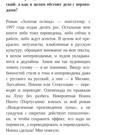
ский: а как в це­лом об­сто­ит де­ло с пе­ре­во­
да­ми?
Ро­ман «Зо­ло­тая ос­ли­ца» — лон­г­сел­лер: с
1997 го­да из­дан де­сять раз. Осталь­ные мои
кни­ги ли­бо то­же пе­ре­ве­де­ны, ли­бо сей­час в
ра­бо­те, ли­бо ждут аген­тов. В це­лом всё пре­
крас­но: эн­ту­зи­а­с­ты, влюб­лён­ные в рус­скую
куль­ту­ру, об­ра­ща­ют вни­ма­ние на мои тек­с­ты,
в це­лом не­пе­ре­во­ди­мые, и чу­дом укла­ды­ва­
ют­ся в дед­лай­ны. За­чем им так чу­до­вищ­но
ло­мать го­ло­ву — я не по­ни­маю. Вви­ду осо­
бен­нос­тей сти­ля и то­на я не­пе­ре­во­ди­ма да­же
с рус­ско­го на рус­ский, а они — в Ми­ла­не,
Лис­са­бо­не, Пе­ки­не или Сток­голь­ме — пе­ре­
во­дят и пе­ре­во­дят. Олим­пи­а­да по прыж­кам
на Лу­ну без раз­бе­га. Не­ве­ро­ят­ная Нон­на
Пин­то (Пор­ту­га­лия): взя­лась за мой ро­ман
«Вож­де­лен­ные про­из­ве­де­ния лу­ны», а он
сун­ду­чок с сек­ре­том: дейст­ву­ет гип­но­ти­чес­
ки, и что­бы со­хра­нить эф­фект, его на­до не
пе­ре­вес­ти, а пе­ре­ко­ди­ро­вать и пе­ре­кол­до­вать.
Нон­на сде­ла­ла! Мне по­вез­ло.