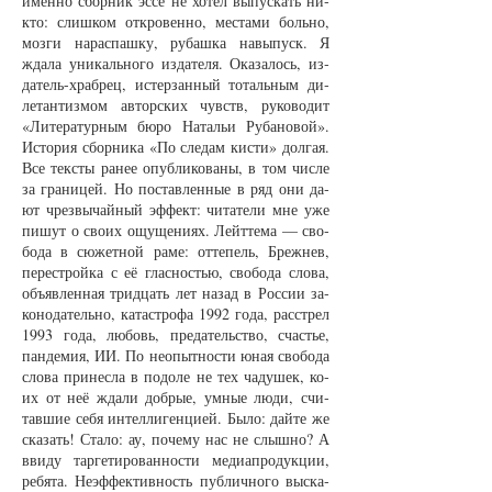
имен­но сбор­ник эс­се не хо­тел вы­пус­кать ни­
кто: слиш­ком от­кро­вен­но, мес­та­ми боль­но,
моз­ги на­рас­паш­ку, ру­баш­ка на­вы­пуск. Я
жда­ла уни­каль­но­го из­да­те­ля. Ока­за­лось, из­
да­тель-храб­рец, ис­тер­зан­ный то­таль­ным ди­
ле­тан­тиз­мом ав­тор­ских чувств, ру­ко­во­дит
«Ли­те­ра­тур­ным бю­ро На­тальи Ру­ба­но­вой».
Ис­то­рия сбор­ни­ка «По сле­дам кис­ти» дол­гая.
Все тек­с­ты ра­нее опуб­ли­ко­ва­ны, в том чис­ле
за гра­ни­цей. Но по­став­лен­ные в ряд они да­
ют чрез­вы­чай­ный эф­фект: чи­та­те­ли мне уже
пи­шут о сво­их ощу­ще­ни­ях. Лейт­те­ма — сво­
бо­да в сю­жет­ной ра­ме: от­те­пель, Бреж­нев,
пе­ре­ст­рой­ка с её глас­ностью, сво­бо­да сло­ва,
объ­яв­лен­ная трид­цать лет на­зад в Рос­сии за­
ко­но­да­тель­но, ка­та­стро­фа 1992 го­да, рас­стрел
1993 го­да, лю­бовь, пре­да­тельст­во, счастье,
пан­де­мия, ИИ. По не­опыт­нос­ти юная сво­бо­да
сло­ва при­нес­ла в по­до­ле не тех ча­ду­шек, ко­
их от неё жда­ли добрые, ум­ные лю­ди, счи­
тав­шие се­бя ин­тел­ли­ген­ци­ей. Бы­ло: дай­те же
ска­зать! Ста­ло: ау, по­че­му нас не слыш­но? А
вви­ду тар­ге­ти­ро­ван­нос­ти ме­диа­про­дук­ции,
ре­бя­та. Не­эф­фек­тив­ность пуб­лич­но­го вы­ска­