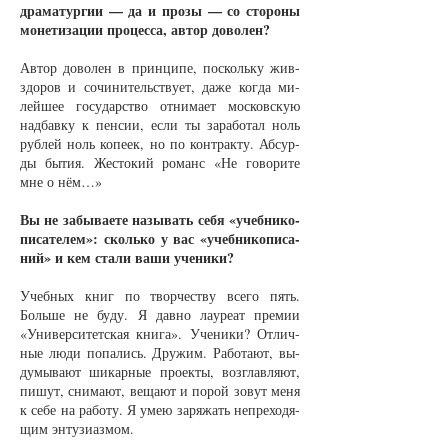
дра­ма­тур­гии — да и про­зы — со сто­ро­ны
мо­не­ти­за­ции про­цес­са, ав­тор до­во­лен?
Ав­тор до­во­лен в прин­ци­пе, по­сколь­ку жив-
здо­ров и со­чи­ни­тельст­ву­ет, да­же ког­да ми­
лей­шее го­су­дар­ст­во от­ни­ма­ет мос­ков­скую
над­бав­ку к пен­сии, если ты за­ра­бо­тал ноль
руб­лей ноль ко­пе­ек, но по кон­трак­ту. Аб­сур­
ды бы­тия. Жес­то­кий ро­манс «Не го­во­ри­те
мне о нём…»
Вы не за­бы­ва­е­те на­зы­вать се­бя «учеб­ни­ко­
пи­са­те­лем»: сколь­ко у вас «учеб­ни­ко­пи­са­
ний» и кем ста­ли ва­ши уче­ни­ки?
Учеб­ных книг по твор­чест­ву все­го пять.
Боль­ше не бу­ду. Я дав­но ла­у­ре­ат пре­мии
«Уни­вер­си­тет­ская кни­га». Уче­ни­ки? От­лич­
ные лю­ди по­па­лись. Дру­жим. Ра­бо­та­ют, вы­
ду­мы­ва­ют ши­кар­ные про­ек­ты, воз­глав­ля­ют,
пи­шут, сни­ма­ют, ве­ща­ют и по­рой зо­вут ме­ня
к се­бе на ра­бо­ту. Я умею за­ря­жать не­пре­хо­дя­
щим эн­ту­зи­аз­мом.