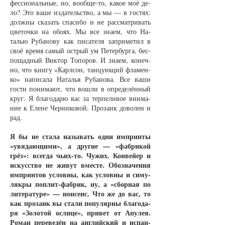
фес­си­о­наль­ные, но, во­об­ще-то, ка­кое моё де­
ло? Это ва­ше из­да­тельст­во, а мы — в гос­тях:
долж­ны ска­зать спа­си­бо и не рас­смат­ри­вать
цве­точ­ки на обо­ях. Мы все зна­ем, что На­
талью Ру­ба­но­ву как пи­са­те­ля за­при­ме­тил в
своё вре­мя са­мый ост­рый ум Пе­тер­бур­га, бес­
по­щад­ный Вик­тор То­по­ров. И зна­ем, ко­неч­
но, что кни­гу «Кар­л­сон, тан­цу­ю­щий фла­мен­
ко» на­пи­са­ла На­талья Ру­ба­но­ва. Все ва­ши
гос­ти по­ни­ма­ют, что во­шли в опре­де­лён­ный
круг. Я бла­го­да­рю вас за тер­пе­ли­вое вни­ма­
ние к Еле­не Чер­ни­ко­вой. Про­за­ик до­во­лен и
рад.
Я бы не ста­ла на­зы­вать од­ни им­прин­ты
«увя­да­ю­щи­ми», а дру­гие — «фаб­ри­кой
грёз»: всег­да чьих-то. Чу­жих. Кон­вей­ер и
ис­кус­ст­во не жи­вут вмес­те. Обо­зна­че­ния
им­прин­тов услов­ны, как услов­ны и си­му­
ляк­ры по­плит-фаб­рик, ну, а «сбор­ная по
ли­те­ра­ту­ре» — нон­сенс. Что же до вас, то
как про­за­ик вы ста­ли по­пу­ляр­ны бла­го­да­
ря «Зо­ло­той ос­ли­це», при­вет от Апу­лея.
Ро­ман пе­ре­ве­дён на ан­глий­ский и ис­пан­