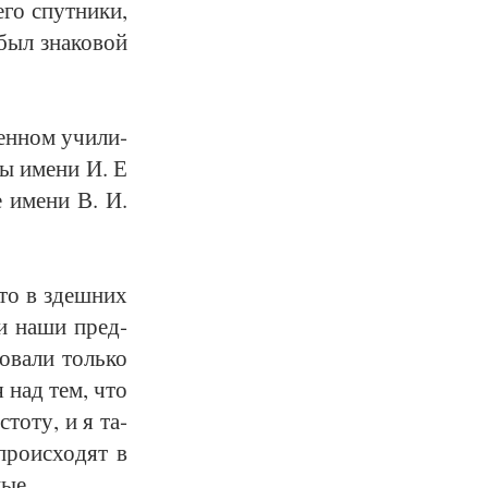
го спут­ни­ки,
был зна­ко­вой
ен­ном учи­ли­
­ры име­ни И. Е
е име­ни В. И.
-то в здеш­них
­ли на­ши пред­
о­ва­ли толь­ко
ся над тем, что
­то­ту, и я та­
ро­ис­хо­дят в
ные.