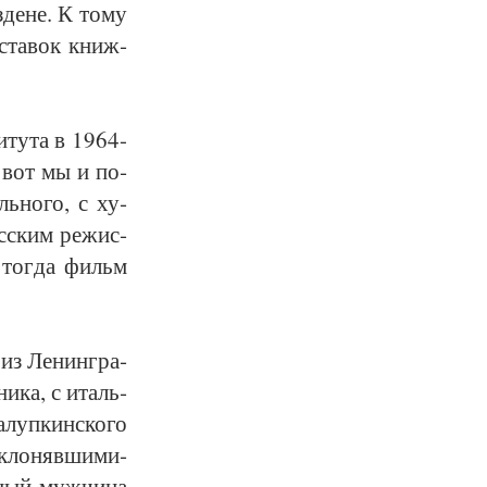
­де­не. К то­му
ы­ста­вок книж­
­ту­та в 1964-
 вот мы и по­
ль­но­го, с ху­
с­ским ре­жис­
 тог­да фильм
 из Ле­нин­гра­
ни­ка, с италь­
 алуп­кин­ско­го
­кло­няв­ши­ми­
­ный муж­чи­на