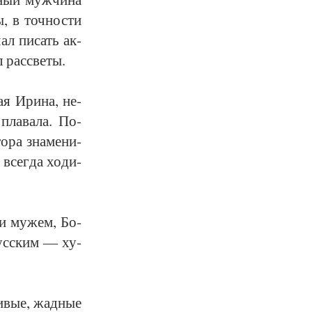
, в точ­нос­ти
чал пи­сать ак­
л рас­све­ты.
ная Ири­на, не­
пла­ва­ла. По­
то­ра зна­ме­ни­
 всег­да хо­ди­
 и му­жем, Бо­
рус­ским — ху­
и­вые, жад­ные