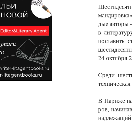
Шес­ти­де­сят
ман­ди­ров­ка
дые ав­то­ры —
в ли­те­ра­ту­
пос­та­вить с
шес­ти­де­сят
24 ок­тяб­ря 2
Сре­ди шес­ти
тех­ни­чес­кая
В Па­ри­же на
ров, на­чи­на
над­ле­жа­щий 