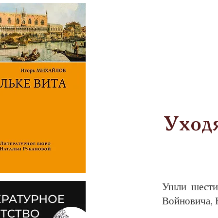
Уходя
Ушли шес­ти­д
Вой­но­ви­ча, 