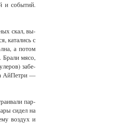
й и со­бы­тий.
­ных скал, вы­
я, ка­та­лись с
ол­на, а по­том
. Бра­ли мя­со,
­ле­ров) за­бе­
на Ай­Пет­ри —
ра­ива­ли пар­
а­ры си­дел на
 ему воз­дух и