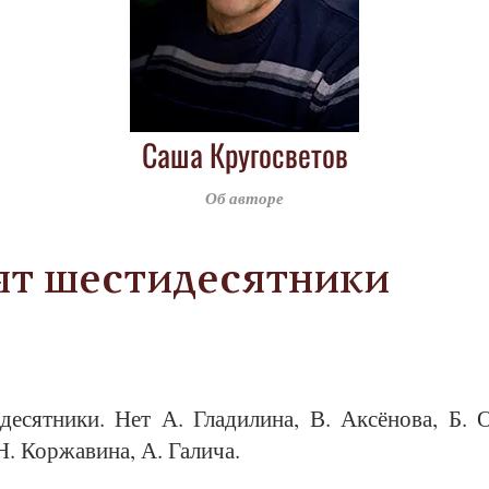
Саша Кругосветов
Об авторе
т шестидесятники
е­сят­ни­ки. Нет А. Гла­ди­ли­на, В. Ак­сёно­ва, Б. 
Н. Кор­жа­ви­на, А. Га­ли­ча.