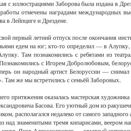
ая с ил­люст­ра­ци­я­ми За­бо­ро­ва бы­ла из­да­на в Дрез
 ра­бо­ты от­ме­че­ны на­гра­да­ми меж­ду­на­род­ных в
т­ва в Лейп­ци­ге и Дрез­де­не.
вой пер­вый лет­ний от­пуск пос­ле окон­ча­ния ин­сти
ь­я­ми едем на юг; кто-то опре­де­лил — в Алуп­ку,
луп­ку. Там по­зна­ко­ми­лись с ре­бя­та­ми из те­ат­ра
 По­зна­ко­ми­лись с Иго­рем Добро­лю­бо­вым, бе­ло­ру
перь он на­род­ный ар­тист Бе­ло­рус­сии — сни­мал
. Там же мы встре­ти­лись с семь­ёй За­бо­ро­вых.
­го при­тя­же­ния ока­за­лась мас­тер­ская ху­дож­ни­ка
­сан­дро­ви­ча Ба­со­ва. Его уют­ный дом из ра­ку­шеч­
ком, рас­по­ла­гал­ся не­да­ле­ко от са­мо­го за­пад­но­го
з над зна­ме­ни­ты­ми тре­мя ки­па­ри­са­ми, ве­е­ром на
у мо­ря. Яков Алек­сан­дро­вич — круп­ный ин­те­рес