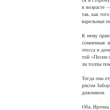
в воз­рас­те 
так, как то­го
ва­рель­ные пе
К не­му при­е
со­мнен­ная з
этес­са и дочь
той «Пес­ни о
ли тол­пы по­
Тог­да она от
ри­сом За­бо­
дож­ни­ком.
Оба, Ироч­ка 