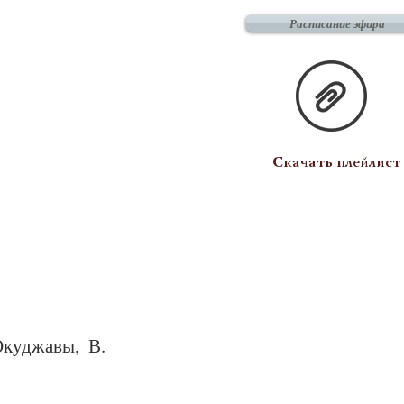
Расписание эфира
Скачать плейлист
Окуд­жа­вы, В.