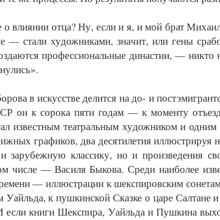
те о вли­я­нии от­ца? Ну, если и я, и мой брат Ми­ха­
ме — ста­ли ху­дож­ни­ка­ми, зна­чит, или ге­ны сра­б
со­зда­ют­ся про­фес­си­о­наль­ные ди­нас­тии, — ни­кто 
­ну­лись».
­ро­ва в ис­кус­ст­ве де­лит­ся на до- и по­стэ­миг­рант
Р он к со­ро­ка пя­ти го­дам — к мо­мен­ту отъ­ез­
 из­вест­ным те­ат­раль­ным ху­дож­ни­ком и од­ним
иж­ных гра­фи­ков, два де­ся­ти­ле­тия ил­люст­ри­руя 
и за­ру­беж­ную клас­си­ку, но и про­из­ве­де­ния св
м чис­ле — Ва­си­ля Бы­ко­ва. Сре­ди наибо­лее из­в
вре­ме­ни — ил­люст­ра­ции к шек­с­пи­ров­ским со­не­т
м Уайль­да, к пуш­кин­ской Сказ­ке о ца­ре Сал­та­не 
. И если кни­ги Шек­с­пи­ра, Уайль­да и Пуш­ки­на вы­х