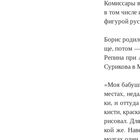
Ко­мис­са­ры 
в том чис­ле 
фи­гу­рой рус
Бо­рис ро­дил
ще, по­том — в
Ре­пи­на при 
Су­ри­ко­ва в 
«Моя ба­буш­к
мес­тах, не­д
ки, и от­ту­да
кис­ти, крас­к
ри­со­вал. Для
кой же. На­ве
моз­гах од­ни 