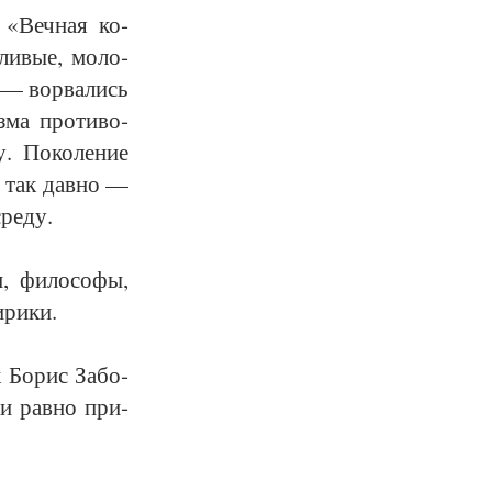
а «Веч­ная ко­
ли­вые, мо­ло­
, — во­рва­лись
з­ма про­ти­во­
. По­ко­ле­ние
е так дав­но —
сре­ду.
, фи­ло­со­фы,
­ри­ки.
 Бо­рис За­бо­
 и рав­но при­