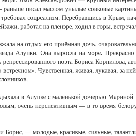
— рань­ше пи­сал мас­лом уны­лые сов­ко­вые кар­ти­ны
 тре­бо­вал соц­ре­а­лизм. Пе­ре­брав­шись в Крым, на­
й­за­жи, ра­бо­тал на пле­нэ­ре, хо­дил в го­ры, встре­ча
з­жа­ла на от­дых его при­ём­ная дочь, оча­ро­ва­тель­
вез­да Алуп­ки. Она вы­рос­ла на мо­ре. Пре­крас­но 
 ре­прес­си­ро­ван­но­го по­эта Бо­ри­са Кор­ни­ло­ва, ав­
 встреч­ном». Чувст­вен­ная, жи­вая, лу­ка­вая, за ней
клон­ни­ков.
­ды­ха­ла в Алуп­ке с ма­лень­кой до­черью Ма­ри­ной
ро­вым, очень пер­спек­тив­ным — в то вре­мя бе­ло­
и Бо­рис, — мо­ло­дые, кра­си­вые, силь­ные, та­лант­л