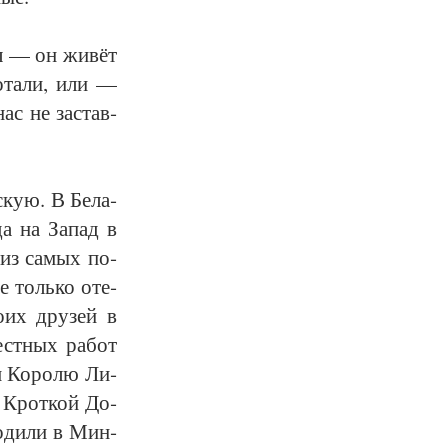
ил — он жи­вёт
о­та­ли, или —
нас не за­став­
­скую. В Бе­ла­
да на За­пад в
 из са­мых по­
не толь­ко оте­
о­их дру­зей в
ест­ных ра­бот
ам Ко­ро­лю Ли­
и Крот­кой До­
о­ди­ли в Мин­