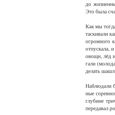
до жиз­нен­ны
Это бы­ла счас
Как мы тог­да
тас­ки­ва­ли к
ог­ром­но­го к
от­пус­ка­ла, 
ово­щи, лёд и
га­ли (мо­ло­
де­лать шаш­л
На­блю­да­ли 
ные со­рев­но
глу­би­не три
пе­ре­да­вал ро