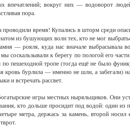
х впе­чат­ле­ний; во­круг них — во­до­во­рот лю­де
т­ли­вая по­ра.
 про­во­ди­ли вре­мя! Ку­па­лись в шторм сре­ди опас
а­на­том из бу­шу­ю­щих волн тех, кто не мог вы­брать­с
ам­ня — ро­я­ля, ку­да нас вна­ча­ле вы­бра­сы­ва­ла в
и мы сос­каль­зы­ва­ли к бе­ре­гу по по­ло­гой его час­ти
 по пе­ше­ход­ной тро­пе (тог­да ещё не бы­ло фу­ни­ку
дая кровь бур­ли­ла — имен­но не шли, а за­бе­га­ли) 
ы­ки и встре­чать рас­свет.
бо­га­тыр­ские иг­ры мест­ных ны­ряль­щи­ков. Они уст
­ва­ния, кто доль­ше про­си­дит под во­дой: один из п
­че­ты­ре мет­ра, дер­жась за ка­мень, вто­рой но­сил
т­в­рот.