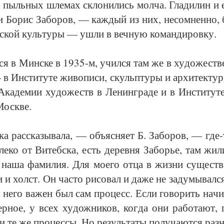
в пыль­ных шле­мах скло­ни­лись мол­ча. Гла­ди­лин и е
и Бо­рис За­бо­ров, — каж­дый из них, не­со­мнен­но, 
­ской куль­ту­ры — ушли в веч­ную ко­ман­ди­ров­ку.
­ся в Мин­ске в 1935-м, учил­ся там же в ху­до­жест­в
 Ин­сти­ту­те жи­во­пи­си, скульп­ту­ры и ар­хи­тек­ту
Ака­де­мии ху­до­жеств в Ле­нин­гра­де и в Ин­сти­ту­т
Моск­ве.
а рас­ска­зы­ва­ла, — объ­яс­ня­ет Б. За­бо­ров, — где
а­ле­ко от Ви­теб­ска, есть де­рев­ня За­борье, там жи
 на­ша фа­ми­лия. Для мо­е­го от­ца в жиз­ни су­щест­в
и и хол­ст. Он час­то ри­со­вал и да­же не за­ду­мы­вал­
 не­го ва­жен был сам про­цесс. Если го­во­рить на­чис
р­ное, у всех ху­дож­ни­ков, ког­да они ра­бо­та­ют, п
и те же про­цес­сы. Но ре­зуль­та­ты по­лу­ча­ют­ся раз­