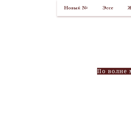
Новый №
Эссе
Ж
По волне