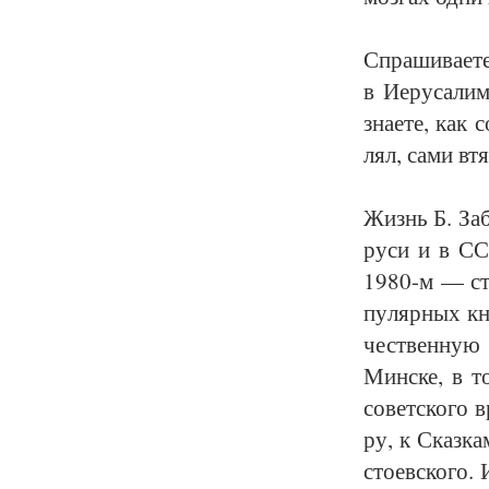
Спра­ши­ва­е­
в Иеру­са­ли­
зна­е­те, как 
лял, са­ми втя
Жизнь Б. За­бо
ру­си и в ССС
1980-м — стал
пу­ляр­ных кн
чест­вен­ную 
Мин­ске, в то
со­вет­ско­го 
ру, к Сказ­ка
сто­ев­ско­го