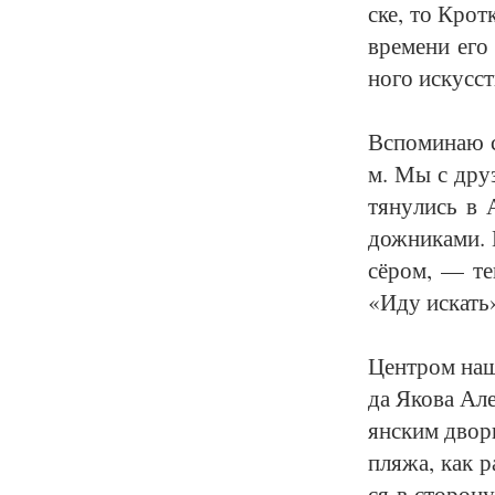
ске, то Крот­к
вре­ме­ни его
но­го ис­кус­с
Вспо­ми­наю с
м. Мы с друз
тя­ну­лись в А
дож­ни­ка­ми.
сёром, — те­
«Иду ис­кать»
Цент­ром на­ше
да Яко­ва Алек
ян­ским дво­ри­
пля­жа, как ра
ся в сто­ро­н