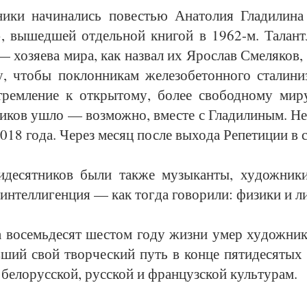
­ни­ки на­чи­на­лись по­вестью Ана­то­лия Гла­ди­ли­н
», вы­шед­шей от­дель­ной кни­гой в 1962-м. Та­лант­
 хо­зя­е­ва ми­ра, как на­звал их Яро­с­лав Сме­ля­ков
ру, что­бы по­клон­ни­кам же­ле­зо­бе­тон­но­го ста­ли­ни
трем­ле­ние к от­кры­то­му, бо­лее сво­бод­но­му ми­ру
­ни­ков ушло — воз­мож­но, вмес­те с Гла­ди­ли­ным. Н
018 го­да. Че­рез ме­сяц пос­ле вы­хо­да Ре­пе­ти­ции в 
­де­сят­ни­ков бы­ли так­же му­зы­кан­ты, ху­дож­ни­ки
 ин­тел­ли­ген­ция — как тог­да го­во­ри­ли: фи­зи­ки и ли
 во­семь­де­сят шес­том го­ду жиз­ни умер ху­дож­ник
в­ший свой твор­чес­кий путь в кон­це пя­ти­де­ся­тых
бе­ло­рус­ской, рус­ской и фран­цуз­ской куль­ту­рам.