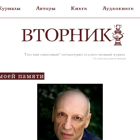
урналы
Авторы
Книги
Аудиокниги
ВТОР
НИК
Толстый зависимый* литературно-художественный журнал
* от дня недели и погоды
 моей памяти