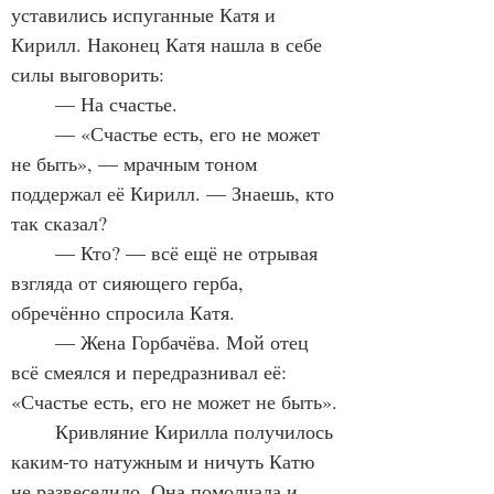
уставились испуганные Катя и 
Кирилл. Наконец Катя нашла в себе 
силы выговорить:
	— На счастье.
	— «Счастье есть, его не может 
не быть», — мрачным тоном 
поддержал её Кирилл. — Знаешь, кто 
так сказал?
	— Кто? — всё ещё не отрывая 
взгляда от сияющего герба, 
обречённо спросила Катя.
	— Жена Горбачёва. Мой отец 
всё смеялся и передразнивал её: 
«Счастье есть, его не может не быть».
	Кривляние Кирилла получилось 
каким-то натужным и ничуть Катю 
не развеселило. Она помолчала и 