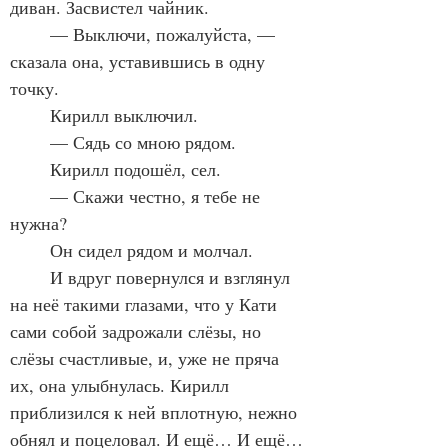
диван. Засвистел чайник.
	— Выключи, пожалуйста, — 
сказала она, уставившись в одну 
точку.
	Кирилл выключил.
	— Сядь со мною рядом.
	Кирилл подошёл, сел.
	— Скажи честно, я тебе не 
нужна?
	Он сидел рядом и молчал.
	И вдруг повернулся и взглянул 
на неё такими глазами, что у Кати 
сами собой задрожали слёзы, но 
слёзы счастливые, и, уже не пряча 
их, она улыбнулась. Кирилл 
приблизился к ней вплотную, нежно 
обнял и поцеловал. И ещё… И ещё… 