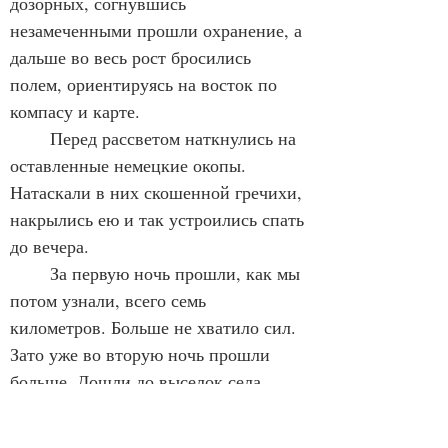
дозорных, согнувшись 
незамеченными прошли охранение, а 
дальше во весь рост бросились 
полем, ориентируясь на восток по 
компасу и карте.
	Перед рассветом наткнулись на 
оставленные немецкие окопы. 
Натаскали в них скошенной гречихи, 
накрылись ею и так устроились спать 
до вечера.
	За первую ночь прошли, как мы 
потом узнали, всего семь 
километров. Больше не хватило сил. 
Зато уже во вторую ночь прошли 
больше. Дошли до выселок села 
Жуковка. Решили день там 
пересидеть. У местных жителей 