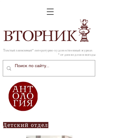
ВТОР
НИК
Толстый зависимый* литературно-художественный журнал
* от дня недели и погоды
Детский отдел